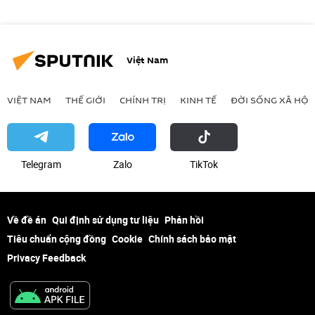
Việt Nam
VIỆT NAM
THẾ GIỚI
CHÍNH TRỊ
KINH TẾ
ĐỜI SỐNG XÃ HỘI
Telegram
Zalo
ТikТоk
Về đề án
Qui định sử dụng tư liệu
Phản hồi
Tiêu chuẩn cộng đồng
Cookie
Chính sách bảo mật
Privacy Feedback