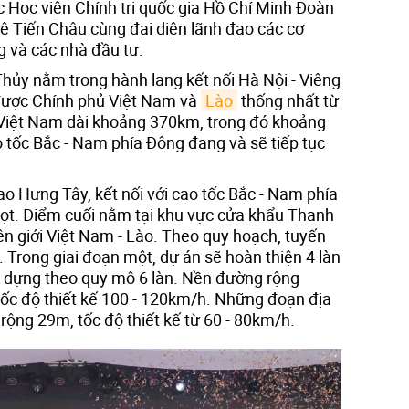
 Học viện Chính trị quốc gia Hồ Chí Minh Đoàn
 Tiến Châu cùng đại diện lãnh đạo các cơ
 và các nhà đầu tư.
Thủy nằm trong hành lang kết nối Hà Nội - Viêng
được Chính phủ Việt Nam và
Lào
thống nhất từ
Việt Nam dài khoảng 370km, trong đó khoảng
o tốc Bắc - Nam phía Đông đang và sẽ tiếp tục
ao Hưng Tây, kết nối với cao tốc Bắc - Nam phía
ọt. Điểm cuối nằm tại khu vực cửa khẩu Thanh
ên giới Việt Nam - Lào. Theo quy hoạch, tuyến
. Trong giai đoạn một, dự án sẽ hoàn thiện 4 làn
y dựng theo quy mô 6 làn. Nền đường rộng
tốc độ thiết kế 100 - 120km/h. Những đoạn địa
rộng 29m, tốc độ thiết kế từ 60 - 80km/h.