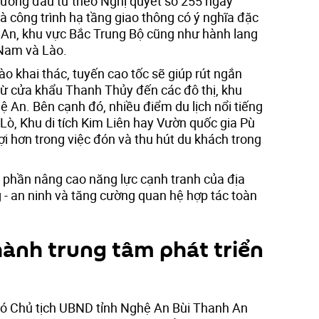
rương đầu tư theo Nghị quyết số 255 ngày
 công trình hạ tầng giao thông có ý nghĩa đặc
ệ An, khu vực Bắc Trung Bộ cũng như hành lang
 Nam và Lào.
o khai thác, tuyến cao tốc sẽ giúp rút ngắn
 từ cửa khẩu Thanh Thủy đến các đô thị, khu
ệ An. Bên cạnh đó, nhiều điểm du lịch nổi tiếng
ò, Khu di tích Kim Liên hay Vườn quốc gia Pù
i hơn trong việc đón và thu hút du khách trong
 phần nâng cao năng lực cạnh tranh của địa
- an ninh và tăng cường quan hệ hợp tác toàn
ành trung tâm phát triển
 Phó Chủ tịch UBND tỉnh Nghệ An Bùi Thanh An