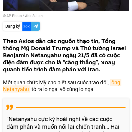
© AP Photo / Abir Sultan
Đăng ký
Theo Axios dẫn các nguồn thạo tin, Tổng
thống Mỹ Donald Trump và Thủ tướng Israel
Benjamin Netanyahu ngày 21/5 đã có cuộc
điện đàm được cho là “căng thẳng”, xoay
quanh tiến trình đàm phán với Iran.
Một quan chức Mỹ cho biết sau cuộc trao đổi,
ông 
Netanyahu
tỏ ra lo ngại vô cùng lo ngại
“Netanyahu cực kỳ hoài nghi về các cuộc
đàm phán và muốn nối lại chiến tranh… Hai