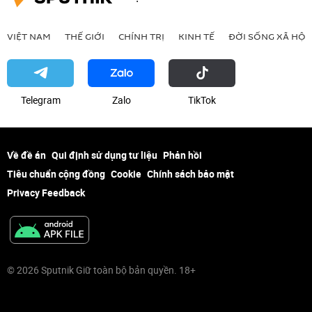
VIỆT NAM
THẾ GIỚI
CHÍNH TRỊ
KINH TẾ
ĐỜI SỐNG XÃ HỘI
Telegram
Zalo
ТikТоk
Về đề án
Qui định sử dụng tư liệu
Phản hồi
Tiêu chuẩn cộng đồng
Cookie
Chính sách bảo mật
Privacy Feedback
© 2026 Sputnik Giữ toàn bộ bản quyền. 18+