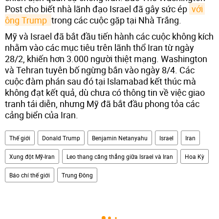
Post cho biết nhà lãnh đạo Israel đã gây sức ép
với 
ông Trump 
trong các cuộc gặp tại Nhà Trắng.
Mỹ và Israel đã bắt đầu tiến hành các cuộc không kích
nhằm vào các mục tiêu trên lãnh thổ Iran từ ngày
28/2, khiến hơn 3.000 người thiệt mạng. Washington
và Tehran tuyên bố ngừng bắn vào ngày 8/4. Các
cuộc đàm phán sau đó tại Islamabad kết thúc mà
không đạt kết quả, dù chưa có thông tin về việc giao
tranh tái diễn, nhưng Mỹ đã bắt đầu phong tỏa các
cảng biển của Iran.
Thế giới
Donald Trump
Benjamin Netanyahu
Israel
Iran
Xung đột Mỹ-Iran
Leo thang căng thẳng giữa Israel và Iran
Hoa Kỳ
Báo chí thế giới
Trung Đông