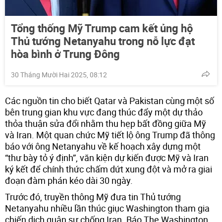
Tổng thống Mỹ Trump cam kết ủng hộ
Thủ tướng Netanyahu trong nỗ lực đạt
hòa bình ở Trung Đông
30 Tháng Mười Hai 2025, 08:12
Các nguồn tin cho biết Qatar và Pakistan cùng một số
bên trung gian khu vực đang thúc đẩy một dự thảo
thỏa thuận sửa đổi nhằm thu hẹp bất đồng giữa Mỹ
và Iran. Một quan chức Mỹ tiết lộ ông Trump đã thông
báo với ông Netanyahu về kế hoạch xây dựng một
“thư bày tỏ ý định”, văn kiện dự kiến được Mỹ và Iran
ký kết để chính thức chấm dứt xung đột và mở ra giai
đoạn đàm phán kéo dài 30 ngày.
Trước đó, truyền thông Mỹ đưa tin Thủ tướng
Netanyahu nhiều lần thúc giục Washington tham gia
chiến dịch quân sự chống Iran. Báo The Washington