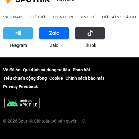
VIỆT NAM
THẾ GIỚI
CHÍNH TRỊ
KINH TẾ
ĐỜI SỐNG XÃ HỘI
Telegram
Zalo
ТikТоk
Về đề án
Qui định sử dụng tư liệu
Phản hồi
Tiêu chuẩn cộng đồng
Cookie
Chính sách bảo mật
Privacy Feedback
© 2026 Sputnik Giữ toàn bộ bản quyền. 18+