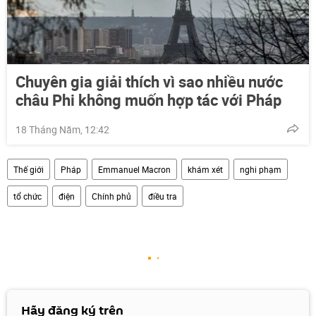
Chuyên gia giải thích vì sao nhiều nước
châu Phi không muốn hợp tác với Pháp
18 Tháng Năm, 12:42
Thế giới
Pháp
Emmanuel Macron
khám xét
nghi phạm
tổ chức
điện
Chính phủ
điều tra
Hãy đăng ký trên