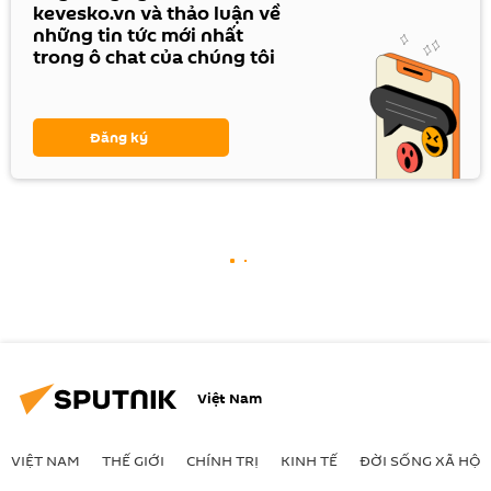
kevesko.vn và thảo luận về
những tin tức mới nhất
trong ô chat của chúng tôi
Đăng ký
Việt Nam
VIỆT NAM
THẾ GIỚI
CHÍNH TRỊ
KINH TẾ
ĐỜI SỐNG XÃ HỘI