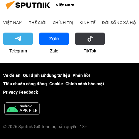
Việt Nam
VIỆT NAM
THẾ GIỚI
CHÍNH TRỊ
KINH TẾ
ĐỜI SỐNG XÃ HỘI
Telegram
Zalo
ТikТоk
Về đề án
Qui định sử dụng tư liệu
Phản hồi
Tiêu chuẩn cộng đồng
Cookie
Chính sách bảo mật
Privacy Feedback
© 2026 Sputnik Giữ toàn bộ bản quyền. 18+