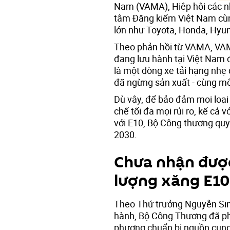
Nam (VAMA), Hiệp hội các n
tâm Đăng kiểm Việt Nam cùng
lớn như Toyota, Honda, Hyun
Theo phản hồi từ VAMA, VAM
đang lưu hành tại Việt Nam 
là một dòng xe tải hạng nhẹ 
đã ngừng sản xuất - cùng mộ
Dù vậy, để bảo đảm mọi loại
chế tối đa mọi rủi ro, kể cả 
với E10, Bộ Công thương quy
2030.
Chưa nhận được
lượng xăng E10
Theo Thứ trưởng Nguyễn Sin
hành, Bộ Công Thương đã phố
phương chuẩn bị nguồn cung