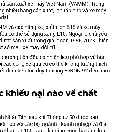
hà sản xuất xe máy Việt Nam (VAMM), Trung
 nhiều hãng sản xuất, lắp ráp ô tô và xe máy
dai...
M và các hãng xe, phần lớn ô tô và xe máy
đều có thể sử dụng xăng E10. Ngoại lệ chủ yếu
được sản xuất trong giai đoạn 1996-2023 - hiện
t số mẫu xe máy đời cũ.
 phương tiện đều có nhiên liệu phù hợp và hạn
với các dòng xe quá cũ có thể không tương thích
ết định tiếp tục duy trì xăng E5RON 92 đến năm
 khiếu nại nào về chất
h Nhật Tân, sau khi Thông tư 50 được ban
i hợp với các bộ, ngành, doanh nghiệp và địa
 ethanol E100, xăng khoáng cùng hạ tầng lưu