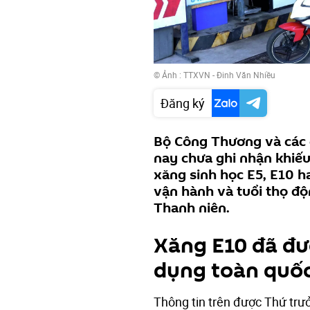
© Ảnh : TTXVN - Đinh Văn Nhiều
Đăng ký
Bộ Công Thương và các 
nay chưa ghi nhận khiếu
xăng sinh học E5, E10 ha
vận hành và tuổi thọ độ
Thanh niên.
Xăng E10 đã đư
dụng toàn quố
Thông tin trên được Thứ tr