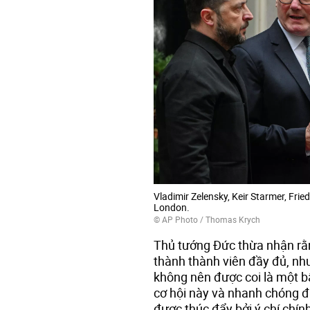
Vladimir Zelensky, Keir Starmer, Fr
London.
© AP Photo / Thomas Krych
Thủ tướng Đức thừa nhận rằng
thành thành viên đầy đủ, như
không nên được coi là một bấ
cơ hội này và nhanh chóng đáp
được thúc đẩy bởi ý chí chín