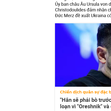
Ủy ban châu Âu Ursula von d
Christodoulides đảm nhận ch
Đức Merz đề xuất Ukraina có 
Chiến dịch quân sự đặc b
"Hắn sẽ phải bò trướ
loạn vì "Oreshnik" v