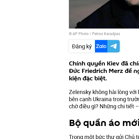
© AP Photo / Petros Karadjias
Đăng ký
Chính quyền Kiev đã chí
Đức Friedrich Merz đề ng
kiện đặc biệt.
Zelensky không hài lòng với 
bên cạnh Ukraina trong trườ
chờ điều gì? Những chi tiết – 
Bộ quần áo mớ
Trong một bức thư gửi Chủ t