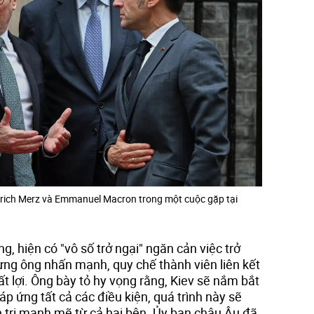
iedrich Merz và Emmanuel Macron trong một cuộc gặp tại
, hiện có "vô số trở ngại" ngăn cản việc trở
ng ông nhấn mạnh, quy chế thành viên liên kết
t lợi. Ông bày tỏ hy vọng rằng, Kiev sẽ nắm bắt
 ứng tất cả các điều kiện, quá trình này sẽ
h trị mạnh mẽ từ cả hai bên. Ủy ban châu Âu đã