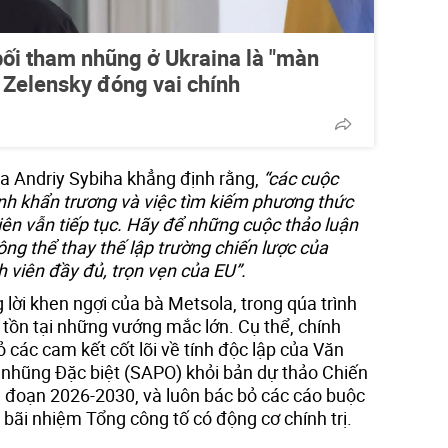
ối tham nhũng ở Ukraina là "màn
i Zelensky đóng vai chính
a Andriy Sybiha khẳng định rằng,
“các cuộc
nh khẩn trương và việc tìm kiếm phương thức
iên vẫn tiếp tục. Hãy để những cuộc thảo luận
ng thể thay thế lập trường chiến lược của
h viên đầy đủ, trọn vẹn của EU”.
lời khen ngợi của bà Metsola, trong qúa trình
tồn tại những vướng mắc lớn. Cụ thể, chính
ỏ các cam kết cốt lõi về tính độc lập của Văn
hũng Đặc biệt (SAPO) khỏi bản dự thảo Chiến
đoạn 2026-2030, và luôn bác bỏ các cáo buộc
bãi nhiệm Tổng công tố có động cơ chính trị.