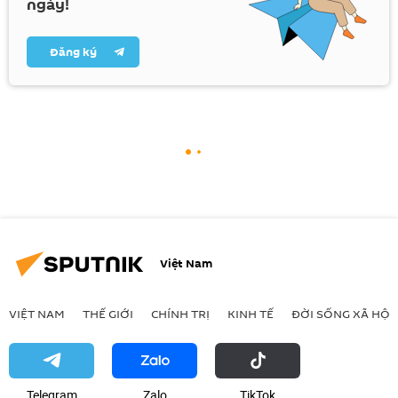
ngày!
Đăng ký
Việt Nam
VIỆT NAM
THẾ GIỚI
CHÍNH TRỊ
KINH TẾ
ĐỜI SỐNG XÃ HỘI
Telegram
Zalo
ТikТоk