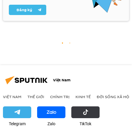
Đăng ký
Việt Nam
VIỆT NAM
THẾ GIỚI
CHÍNH TRỊ
KINH TẾ
ĐỜI SỐNG XÃ HỘI
Telegram
Zalo
ТikТоk