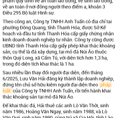
phạm quy định về an toàn lao động, vệ sinh lao động,
về an toàn ở nơi đông người theo điểm a, khoản 3
Điều 295 Bộ luật Hình sự.
Theo công an, Công ty TNHH Anh Tuấn có địa chỉ tại
phường Đông Quang, tỉnh Thanh Hóa, được Sở Kế
hoạch và đầu tư tỉnh Thanh Hóa cấp giấy chứng nhận
kinh doanh doanh nghiệp tư nhân. Công ty cũng được
UBND tỉnh Thanh Hóa cấp giấy phép khai thác khoáng
sản, cụ thể là đá xây dựng, tại mỏ đá Núi Áo thuộc
thôn Quý Long, xã Cẩm Tú, với diện tích hơn 1,3 ha,
trong đó diện tích khai thác là 1 ha.
Sau nhiều lần thay đổi người đại diện, đến tháng
6/2025, Lưu Văn Hải đăng ký thành lập doanh nghiệp,
đứng tên chủ sở hữu kiêm người đại diện theo
pháp 
luật 
của Công ty TNHH Anh Tuấn, rồi tiến hành khai
thác khoáng sản tại mỏ đá Núi Áo.
Để khai thác đá, Hải thuê các anh Lò Văn Thời, sinh
năm 1986; Hoàng Văn Ngay, sinh năm 1988; và Lò
Văn Quý, sinh năm 1990, cùng trú xã Gia Hội, tỉnh Lào