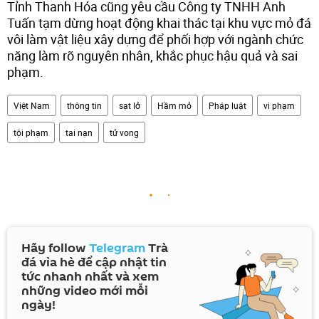
Tỉnh Thanh Hóa cũng yêu cầu Công ty TNHH Anh
Tuấn tạm dừng hoạt động khai thác tại khu vực mỏ đá
vôi làm vật liệu xây dựng để phối hợp với ngành chức
năng làm rõ nguyên nhân, khắc phục hậu quả và sai
phạm.
Việt Nam
thông tin
sạt lở
Hầm mỏ
Pháp luật
vi phạm
tội phạm
tai nạn
tử vong
Hãy follow
Telegram
Trà
đá vỉa hè để cập nhật tin
tức nhanh nhất và xem
những video mới mỗi
ngày!