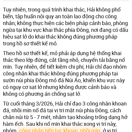
Tuy nhiên, trong quá trình khai thác, Hải không phổ
biến, tập huấn nội quy an toàn lao động cho công
nhân; không thực hiện các biện pháp cảnh báo, phòng
ngừa tại khu vực khai thác phía Đông, nơi đang có dấu
hiệu sạt lở do khai thác không đúng phương pháp
trong hồ sơ thiết kế mỏ.
Theo hồ sơ thiết kế, mỏ phải áp dụng hệ thống khai
thác theo lớp đứng, cắt tầng nhỏ, chuyển tải bằng nổ
mìn. Tuy nhiên, để tiết kiệm chi phí, Hải chỉ đạo nhóm
công nhân khai thác không đúng phương pháp tại
sườn núi phía Đông mỏ đá Núi Áo, khiến khu vực này
có nguy cơ sạt lở nhưng không được cảnh báo và
không có phương án chống sạt lở.
Từ cuối tháng 3/2026, Hải chỉ đạo 3 công nhân khoan
đá, nhồi mìn nổ đá tại vị trí mặt núi phía Đông, cách
chân núi từ 5 - 7 mét, nhằm tạo khoảng trống dạng hở
hàm ếch. Sau khi nổ mìn khai thác xong vị trí này,
nhóm
công nhân tiếp tục khoan, nhồi mìn
ở vị trí