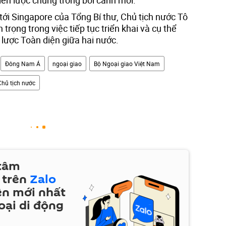
iến lược chung trong bối cảnh mới.
i Singapore của Tổng Bí thư, Chủ tịch nước Tô
trọng trong việc tiếp tục triển khai và cụ thể
 lược Toàn diện giữa hai nước.
Đông Nam Á
ngoại giao
Bộ Ngoại giao Việt Nam
Chủ tịch nước
 tâm
 trên
Zalo
ện mới nhất
oại di động