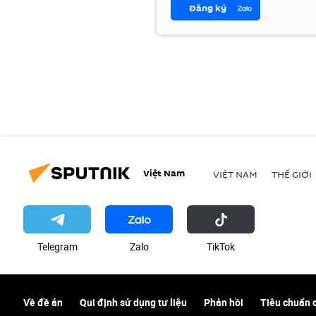
Đăng ký
Việt Nam
VIỆT NAM
THẾ GIỚI
Telegram
Zalo
ТikТоk
Về đề án
Qui định sử dụng tư liệu
Phản hồi
Tiêu chuẩn 