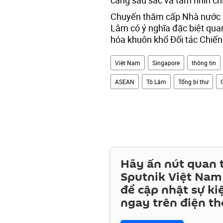
càng sâu sắc và tầm nhìn ch
Chuyến thăm cấp Nhà nước tớ
Lâm có ý nghĩa đặc biệt quan 
hóa khuôn khổ Đối tác Chiến
Việt Nam
Singapore
thông tin
ASEAN
Tô Lâm
Tổng bí thư
Hãy ấn nút quan
Sputnik Việt Nam
để cập nhật sự ki
ngay trên điện th