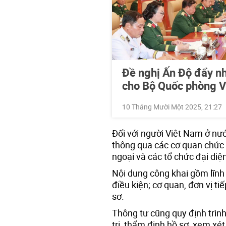
Đề nghị Ấn Độ đẩy nh
cho Bộ Quốc phòng 
10 Tháng Mười Một 2025, 21:27
Đối với người Việt Nam ở nư
thông qua các cơ quan chức 
ngoại và các tổ chức đại di
Nội dung công khai gồm lĩnh v
điều kiện; cơ quan, đơn vị ti
sơ.
Thông tư cũng quy định trình
trị, thẩm định hồ sơ, xem xé