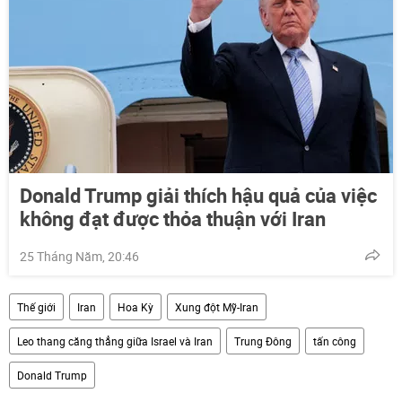
Donald Trump giải thích hậu quả của việc
không đạt được thỏa thuận với Iran
25 Tháng Năm, 20:46
Thế giới
Iran
Hoa Kỳ
Xung đột Mỹ-Iran
Leo thang căng thẳng giữa Israel và Iran
Trung Đông
tấn công
Donald Trump