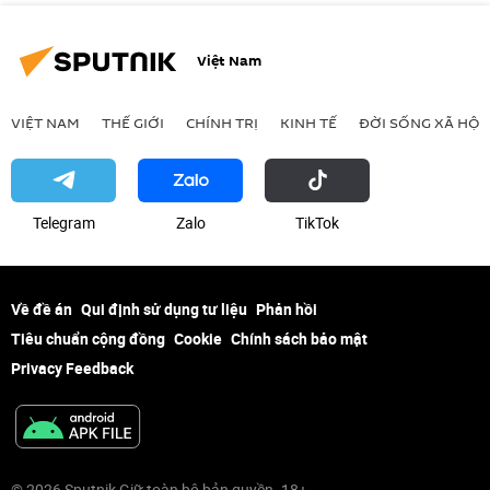
Việt Nam
VIỆT NAM
THẾ GIỚI
CHÍNH TRỊ
KINH TẾ
ĐỜI SỐNG XÃ HỘI
Telegram
Zalo
ТikТоk
Về đề án
Qui định sử dụng tư liệu
Phản hồi
Tiêu chuẩn cộng đồng
Cookie
Chính sách bảo mật
Privacy Feedback
© 2026 Sputnik Giữ toàn bộ bản quyền. 18+