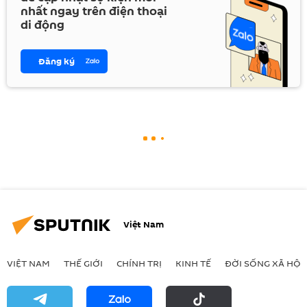
nhất ngay trên điện thoại
di động
Đăng ký
Việt Nam
VIỆT NAM
THẾ GIỚI
CHÍNH TRỊ
KINH TẾ
ĐỜI SỐNG XÃ HỘI