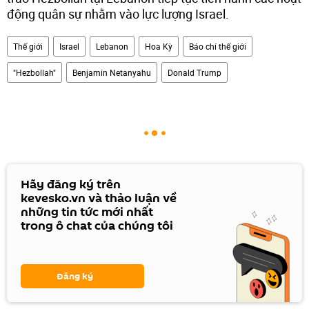
động quân sự nhằm vào lực lượng Israel.
Thế giới
Israel
Lebanon
Hoa Kỳ
Báo chí thế giới
"Hezbollah"
Benjamin Netanyahu
Donald Trump
Hãy đăng ký trên
kevesko.vn và thảo luận về
những tin tức mới nhất
trong ô chat của chúng tôi
Đăng ký