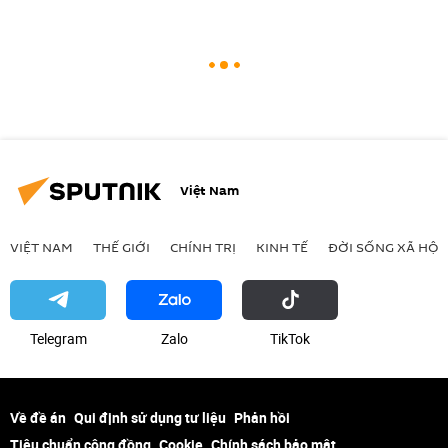
Việt Nam
VIỆT NAM
THẾ GIỚI
CHÍNH TRỊ
KINH TẾ
ĐỜI SỐNG XÃ HỘI
Telegram
Zalo
ТikТоk
Về đề án
Qui định sử dụng tư liệu
Phản hồi
Tiêu chuẩn cộng đồng
Cookie
Chính sách bảo mật