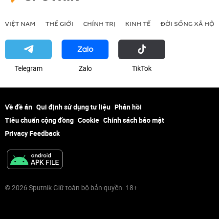
VIỆT NAM
THẾ GIỚI
CHÍNH TRỊ
KINH TẾ
ĐỜI SỐNG XÃ HỘI
Telegram
Zalo
ТikТоk
Về đề án
Qui định sử dụng tư liệu
Phản hồi
Tiêu chuẩn cộng đồng
Cookie
Chính sách bảo mật
Privacy Feedback
© 2026 Sputnik Giữ toàn bộ bản quyền. 18+