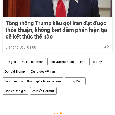
Tổng thống Trump kêu gọi Iran đạt được
thỏa thuận, không biết đàm phán hiện tại
sẽ kết thúc thế nào
3 Tháng Sáu, 01:00
Thế giới
vũ khí hạt nhân
lĩnh vực hạt nhân
Iran
Hoa Kỳ
Donald Trump
Xung đột Mỹ-Iran
Leo thang căng thẳng giữa Israel và Iran
Trung Đông
Báo chí thế giới
eo biển Hormuz