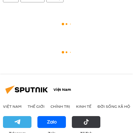
Việt Nam
VIỆT NAM
THẾ GIỚI
CHÍNH TRỊ
KINH TẾ
ĐỜI SỐNG XÃ HỘI