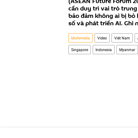
(ASEAN Future Forum 20
cần duy trì vai trò tru
bảo đảm không ai bị bỏ l
số và phát triển AI. Ghi
Multimedia
Video
Việt Nam
Singapore
Indonesia
Myanmar