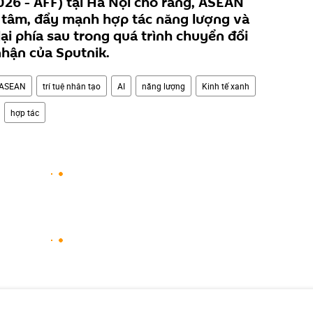
26 - AFF) tại Hà Nội cho rằng, ASEAN
ng tâm, đẩy mạnh hợp tác năng lượng và
ại phía sau trong quá trình chuyển đổi
 nhận của Sputnik.
ASEAN
trí tuệ nhân tạo
AI
năng lượng
Kinh tế xanh
hợp tác