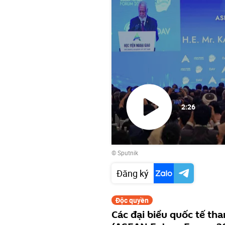
2:26
Phát
© Sputnik
video
Đăng ký
Độc quyền
Các đại biểu quốc tế t