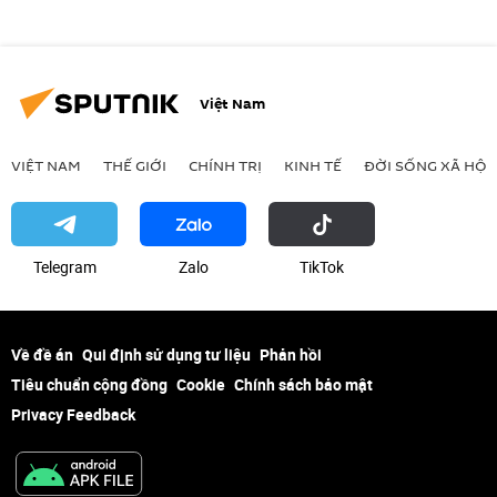
Việt Nam
VIỆT NAM
THẾ GIỚI
CHÍNH TRỊ
KINH TẾ
ĐỜI SỐNG XÃ HỘI
Telegram
Zalo
ТikТоk
Về đề án
Qui định sử dụng tư liệu
Phản hồi
Tiêu chuẩn cộng đồng
Cookie
Chính sách bảo mật
Privacy Feedback