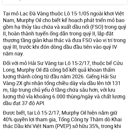
Tại mỏ Lạc Đà Vàng thuộc Lô 15-1/05 ngoài khơi Việt
Nam, Murphy Oil cho biết kế hoạch phát triển mỏ bao
gồm hạ thủy tàu chứa và xuất dầu nổi (FSO) trong quý
II, hoàn thành tuyến ống dẫn trong quý II, lắp đặt
thượng tầng giàn khai thác và đưa FSO vào vị trí trong
quý III, trước khi đón dòng dầu đầu tiên vào quý IV
năm nay.
Đối với mỏ Hải Sư Vàng tại Lô 15-2/17, thuộc bể Cửu
Long, Murphy Oil đã công bố kết quả khoan thẩm
lượng thành công từ đầu năm 2026. Giếng Hải Sư
Vàng-2X ghi nhận tổng chiều dày vỉa dầu lên tới 131
m, tập trung chủ yếu ở tầng chứa sâu hơn, với lưu
lượng thử vỉa khoảng 6.000 thùng/ngày và chất lượng
dầu đạt 37 độ API.
Được biết, tại Lô 15-2/17, Murphy Oil hiện nắm giữ
40% quyền lợi tham gia, Tổng Công ty Thăm dò Khai
thác Dầu khí Việt Nam (PVEP) sở hữu 35%, trong khi