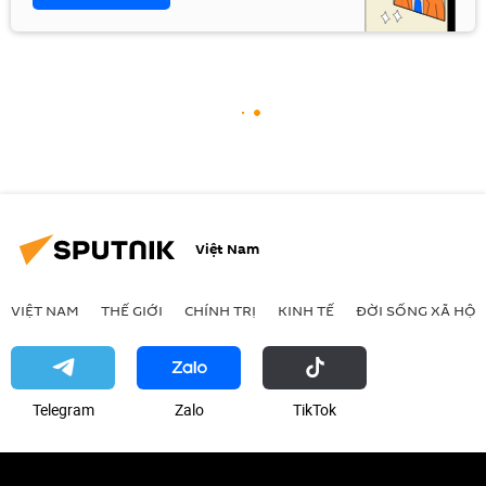
Việt Nam
VIỆT NAM
THẾ GIỚI
CHÍNH TRỊ
KINH TẾ
ĐỜI SỐNG XÃ HỘI
Telegram
Zalo
ТikТоk