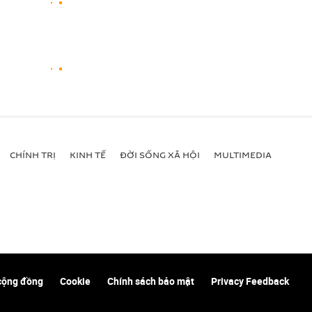
CHÍNH TRỊ
KINH TẾ
ĐỜI SỐNG XÃ HỘI
MULTIMEDIA
cộng đồng
Cookie
Chính sách bảo mật
Privacy Feedback