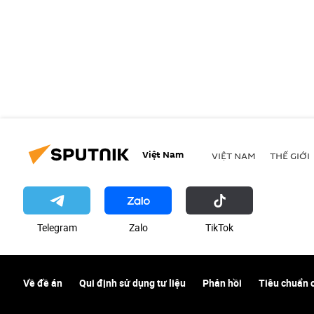
Việt Nam
VIỆT NAM
THẾ GIỚI
Telegram
Zalo
ТikТоk
Về đề án
Qui định sử dụng tư liệu
Phản hồi
Tiêu chuẩn 