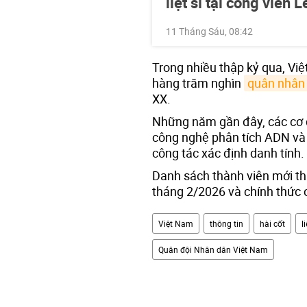
liệt sĩ tại công viên 
11 Tháng Sáu, 08:42
Trong nhiều thập kỷ qua, Việ
hàng trăm nghìn
quân nhân
XX.
Những năm gần đây, các cơ
công nghệ phân tích ADN và 
công tác xác định danh tính.
Danh sách thành viên mới t
tháng 2/2026 và chính thức c
Việt Nam
thông tin
hài cốt
li
Quân đội Nhân dân Việt Nam