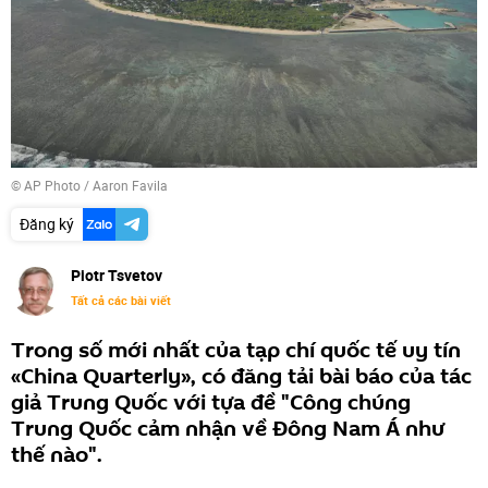
© AP Photo / Aaron Favila
Đăng ký
Piotr Tsvetov
Tất cả các bài viết
Trong số mới nhất của tạp chí quốc tế uy tín
«China Quarterly», có đăng tải bài báo của tác
giả Trung Quốc với tựa đề "Công chúng
Trung Quốc cảm nhận về Đông Nam Á như
thế nào".