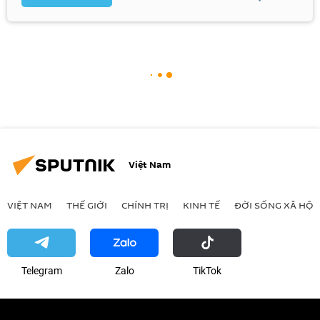
Việt Nam
VIỆT NAM
THẾ GIỚI
CHÍNH TRỊ
KINH TẾ
ĐỜI SỐNG XÃ HỘI
Telegram
Zalo
ТikТоk