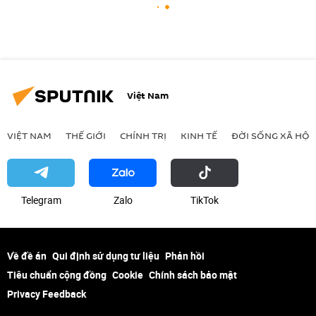
Việt Nam
VIỆT NAM
THẾ GIỚI
CHÍNH TRỊ
KINH TẾ
ĐỜI SỐNG XÃ HỘI
Telegram
Zalo
ТikТоk
Về đề án
Qui định sử dụng tư liệu
Phản hồi
Tiêu chuẩn cộng đồng
Cookie
Chính sách bảo mật
Privacy Feedback