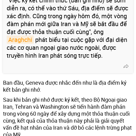
"Việc ký kết chính thức (bản ghi nhớ) sẽ sớm
diễn ra, có thể vào thứ Sáu, địa điểm sẽ được
xác định. Cũng trong ngày hôm đó, một vòng
đàm phán mới giữa Iran và Mỹ sẽ bắt đầu để
đạt được thỏa thuận cuối cùng", ông
Araghchi
phát biểu tại cuộc gặp với đại diện
các cơ quan ngoại giao nước ngoài, được
truyền hình Iran phát sóng trực tiếp.
Ban đầu, Geneva được nhắc đến như là địa điểm ký
kết bản ghi nhớ.
Sau khi bản ghi nhớ được ký kết, theo Bộ Ngoại giao
Iran, Tehran và Washington sẽ tiến hành đàm phán
trong vòng 60 ngày để xây dựng một thỏa thuận cuối
cùng, kết quả của thỏa thuận này phải là giải quyết
vấn đề hạt nhân của Iran và dỡ bỏ các lệnh trừng phạt
của Mỹ.