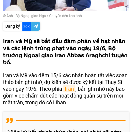
© Ảnh : Bộ Ngoại giao Nga
/
Chuyển đến kho ảnh
Đăng ký
Iran và Mỹ sẽ bắt đầu đàm phán về hạt nhân
và các lệnh trừng phạt vào ngày 19/6, Bộ
trưởng Ngoại giao Iran Abbas Araghchi tuyên
bố.
Iran và Mỹ vào đêm 15/6 xác nhận hoàn tất việc soạn
thảo bản ghi nhớ, dự kiến sẽ được ký kết tại Thụy Sĩ
vào ngày 19/6. Theo phía
Iran
, bản ghi nhớ này bao
gồm việc chấm dứt các hoạt động quân sự trên mọi
mặt trận, trong đó có Liban.