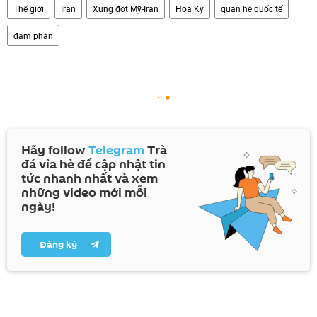
Thế giới
Iran
Xung đột Mỹ-Iran
Hoa Kỳ
quan hệ quốc tế
đàm phán
Hãy follow
Telegram
Trà
đá vỉa hè để cập nhật tin
tức nhanh nhất và xem
những video mới mỗi
ngày!
Đăng ký