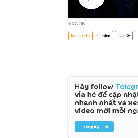
Phát
© Sputnik
video
Multimedia
Ukraina
Hoa Kỳ
Hãy follow
Teleg
vỉa hè để cập nhật
nhanh nhất và x
video mới mỗi ng
Đăng ký