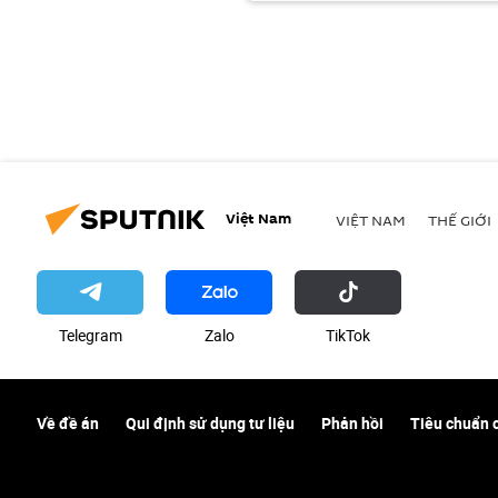
Việt Nam
VIỆT NAM
THẾ GIỚI
Telegram
Zalo
ТikТоk
Về đề án
Qui định sử dụng tư liệu
Phản hồi
Tiêu chuẩn 