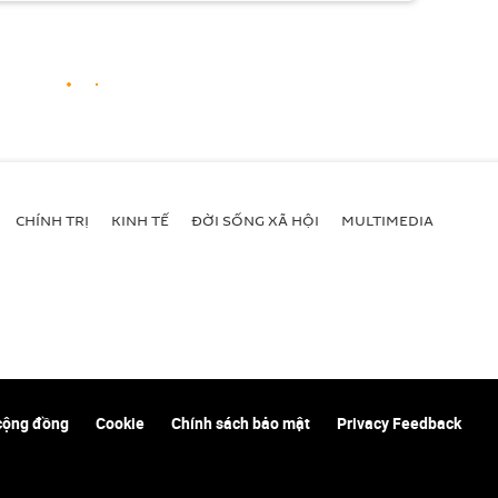
CHÍNH TRỊ
KINH TẾ
ĐỜI SỐNG XÃ HỘI
MULTIMEDIA
cộng đồng
Cookie
Chính sách bảo mật
Privacy Feedback