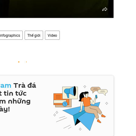
Infographics
Thế giới
Video
ram
Trà đá
 tin tức
em những
ày!