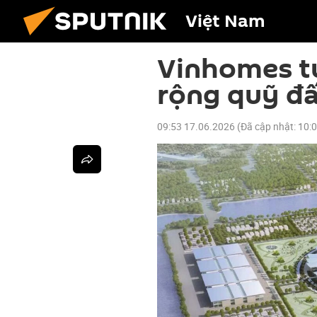
Việt Nam
Vinhomes t
rộng quỹ đấ
09:53 17.06.2026
(Đã cập nhật:
10: