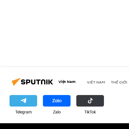
Việt Nam
VIỆT NAM
THẾ GIỚI
Telegram
Zalo
ТikТоk