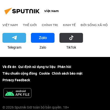
Việt Nam
VIỆT NAM
THẾ GIỚI
CHÍNH TRỊ
KINH TẾ
ĐỜI SỐNG XÃ HỘI
Telegram
Zalo
ТikТоk
Về đề án
Qui định sử dụng tư liệu
Phản hồi
Tiêu chuẩn cộng đồng
Cookie
Chính sách bảo mật
Privacy Feedback
© 2026 Sputnik Giữ toàn bộ bản quyền. 18+