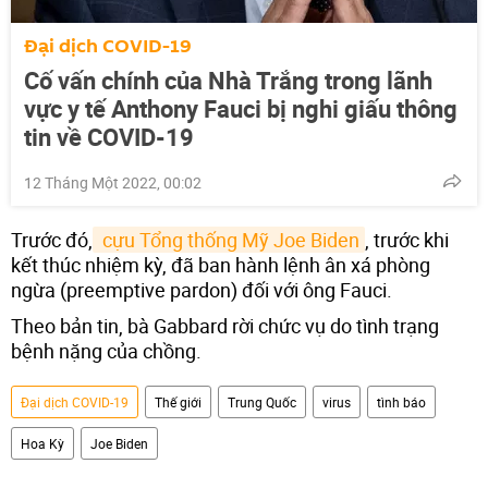
Đại dịch COVID-19
Cố vấn chính của Nhà Trắng trong lãnh
vực y tế Anthony Fauci bị nghi giấu thông
tin về COVID-19
12 Tháng Một 2022, 00:02
Trước đó,
 cựu Tổng thống Mỹ Joe Biden
, trước khi
kết thúc nhiệm kỳ, đã ban hành lệnh ân xá phòng
ngừa (preemptive pardon) đối với ông Fauci.
Theo bản tin, bà Gabbard rời chức vụ do tình trạng
bệnh nặng của chồng.
Đại dịch COVID-19
Thế giới
Trung Quốc
virus
tình báo
Hoa Kỳ
Joe Biden