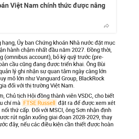
oán Việt Nam chính thức được nâng
ng hạng, Ủy ban Chứng khoán Nhà nước đặt mục
vận hành chậm nhất đầu năm 2027. Đồng thời,
g (omnibus account), bỏ ký quỹ trước (pre-
 toàn cầu cũng đang được triển khai. Ông Bùi
quản lý ghi nhận sự quan tâm ngày càng lớn
 quy mô lớn như Vanguard Group, BlackRock
ia đối với thị trường Việt Nam.
n, Chủ tịch Hội đồng thành viên VSDC, cho biết
êu chí mà
FTSE Russell
đặt ra để được xem xét
 nổi thứ cấp. Đối với MSCI, ông Sơn nhận định
được rút ngắn xuống giai đoạn 2028-2029, thay
ước đây, nếu các điều kiện cần thiết được hoàn