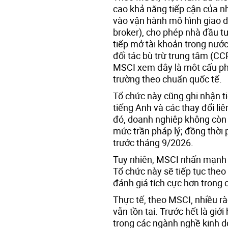
cao khả năng tiếp cận của n
vào vận hành mô hình giao dị
broker), cho phép nhà đầu t
tiếp mở tài khoản trong nướ
đối tác bù trừ trung tâm (CC
MSCI xem đây là một cấu phầ
trường theo chuẩn quốc tế.
Tổ chức này cũng ghi nhận tiế
tiếng Anh và các thay đổi li
đó, doanh nghiệp không còn 
mức trần pháp lý; đồng thời 
trước tháng 9/2026.
Tuy nhiên, MSCI nhấn mạnh v
Tổ chức này sẽ tiếp tục theo 
đánh giá tích cực hơn trong c
Thực tế, theo MSCI, nhiều rà
vẫn tồn tại. Trước hết là gi
trong các ngành nghề kinh d