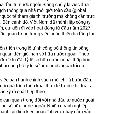
hà đầu tư nước ngoài. Đáng chú ý là việc đưa
ch thông qua nhà môi giới toàn cầu (global
ư quốc tế tham gia thị trường mà không cần trực
c. Bên cạnh đó, Việt Nam đã thành lập công ty
P), dự kiến đi vào hoạt động từ đầu năm 2027.
n quan trọng trong việc hoàn thiện hạ tầng thị
n triển trong lộ trình công bố thông tin bằng
ên quan đến giới hạn sở hữu nước ngoài. Theo
được tự đặt tỷ lệ sở hữu nước ngoài thấp hơn
phải công bố tỷ lệ sở hữu nước ngoài tối đa
iệc ban hành chính sách mới chỉ là bước đầu.
dõi quá trình triển khai thực tế trước khi đưa ra
ác kỳ rà soát tiếp theo.
o cản quan trọng đối với nhà đầu tư nước ngoài
ới hạn sở hữu nước ngoài. Nhiều doanh nghiệp
oanh có điều kiện hoặc lĩnh vực nhạy cảm vẫn