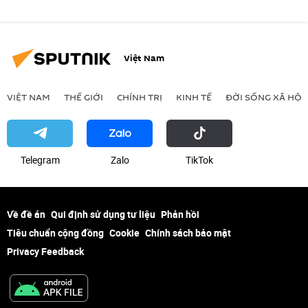
Việt Nam
VIỆT NAM
THẾ GIỚI
CHÍNH TRỊ
KINH TẾ
ĐỜI SỐNG XÃ HỘI
Telegram
Zalo
ТikТоk
Về đề án
Qui định sử dụng tư liệu
Phản hồi
Tiêu chuẩn cộng đồng
Cookie
Chính sách bảo mật
Privacy Feedback