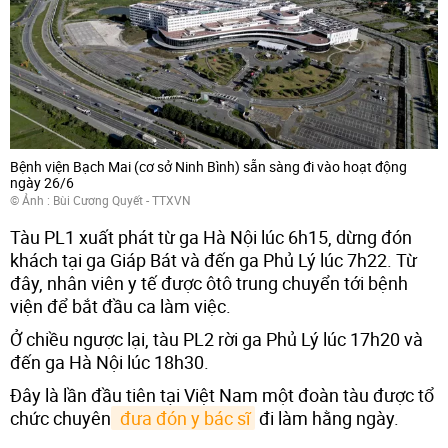
Bệnh viện Bạch Mai (cơ sở Ninh Bình) sẵn sàng đi vào hoạt động
ngày 26/6
© Ảnh : Bùi Cương Quyết - TTXVN
Tàu PL1 xuất phát từ ga Hà Nội lúc 6h15, dừng đón
khách tại ga Giáp Bát và đến ga Phủ Lý lúc 7h22. Từ
đây, nhân viên y tế được ôtô trung chuyển tới bệnh
viện để bắt đầu ca làm việc.
Ở chiều ngược lại, tàu PL2 rời ga Phủ Lý lúc 17h20 và
đến ga Hà Nội lúc 18h30.
Đây là lần đầu tiên tại Việt Nam một đoàn tàu được tổ
chức chuyên
 đưa đón y bác sĩ
đi làm hằng ngày.