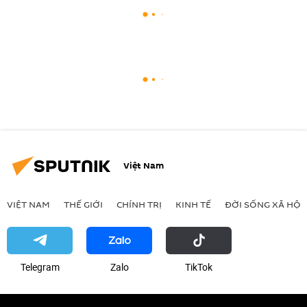
Việt Nam
VIỆT NAM
THẾ GIỚI
CHÍNH TRỊ
KINH TẾ
ĐỜI SỐNG XÃ HỘI
Telegram
Zalo
ТikТоk