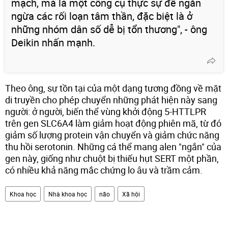
mạch, mà là một công cụ thực sự để ngăn
ngừa các rối loạn tâm thần, đặc biệt là ở
những nhóm dân số dễ bị tổn thương", - ông
Deikin nhấn mạnh.
Theo ông, sự tồn tại của một dạng tương đồng về mặt
di truyền cho phép chuyển những phát hiện này sang
người: ở người, biến thể vùng khởi động 5-HTTLPR
trên gen SLC6A4 làm giảm hoạt động phiên mã, từ đó
giảm số lượng protein vận chuyển và giảm chức năng
thu hồi serotonin. Những cá thể mang alen "ngắn" của
gen này, giống như chuột bị thiếu hụt SERT một phần,
có nhiều khả năng mắc chứng lo âu và trầm cảm.
Khoa học
Nhà khoa học
não
Xã hội