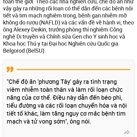
toàn thế giới. Theo các nhà nghiên cứu, chế độ ăn như
vậy gây ra những rối loạn có thể dẫn đến các bệnh nội
tiết và tim mạch nghiêm trọng, bệnh gan nhiễm mỡ
không do rượu (NAFLD) và các vấn đề về hành vi, theo
ông Alexey Deikin, trưởng phòng thí nghiệm Công
nghệ Di truyền và Chỉnh sửa Gen cho Y sinh học và
Khoa học Thú y tại Đại học Nghiên cứu Quốc gia
Belgorod (BelSU).
"Chế độ ăn 'phương Tây' gây ra tình trạng
viêm nhiễm toàn thân và làm rối loạn chức
năng của cơ thể. Điều này dẫn đến béo phì,
tiểu đường và các rối loạn chuyển hóa và nội
tiết tố khác, làm tăng nguy cơ mắc bệnh tim
mạch và tử vong sớm", ông nói.