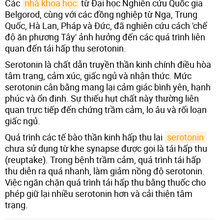
Các
nhà khoa học
từ Đại học Nghiên cứu Quốc gia
Belgorod, cùng với các đồng nghiệp từ Nga, Trung
Quốc, Hà Lan, Pháp và Đức, đã nghiên cứu cách 'chế
độ ăn phương Tây' ảnh hưởng đến các quá trình liên
quan đến tái hấp thu serotonin.
Serotonin là chất dẫn truyền thần kinh chính điều hòa
tâm trạng, cảm xúc, giấc ngủ và nhận thức. Mức
serotonin cân bằng mang lại cảm giác bình yên, hạnh
phúc và ổn định. Sự thiếu hụt chất này thường liên
quan trực tiếp đến chứng trầm cảm, lo âu và rối loạn
giấc ngủ.
Quá trình các tế bào thần kinh hấp thu lại
serotonin
chưa sử dụng từ khe synapse được gọi là tái hấp thu
(reuptake). Trong bệnh trầm cảm, quá trình tái hấp
thu diễn ra quá nhanh, làm giảm nồng độ serotonin.
Việc ngăn chặn quá trình tái hấp thu bằng thuốc cho
phép giữ lại nhiều serotonin hơn và cải thiện tâm
trạng.