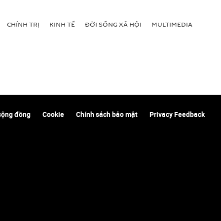
CHÍNH TRỊ
KINH TẾ
ĐỜI SỐNG XÃ HỘI
MULTIMEDIA
cộng đồng
Cookie
Chính sách bảo mật
Privacy Feedback