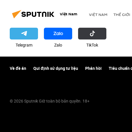
Việt Nam
VIỆT NAM
THẾ GIỚI
Telegram
Zalo
ТikТоk
Về đề án
Qui định sử dụng tư liệu
Phản hồi
Tiêu chuẩn 
© 2026 Sputnik Giữ toàn bộ bản quyền. 18+