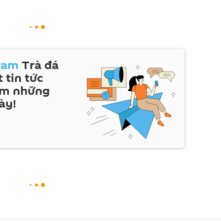
ram
Trà đá
 tin tức
em những
ày!