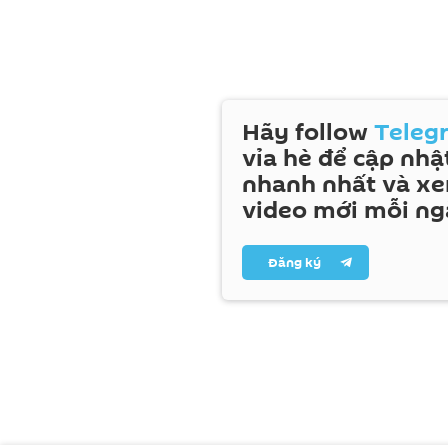
Hãy follow
Teleg
vỉa hè để cập nhật
nhanh nhất và x
video mới mỗi ng
Đăng ký