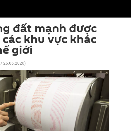
ộng đất mạnh được
i các khu vực khác
ế giới
27 25.06.2026
)