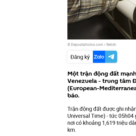
© Depositphotos.com / Belish
Đăng ký
Một trận động đất mạnh 
Venezuela - trung tâm Đ
(European-Mediterranea
báo.
Trận động đất được ghi nhận
Universal Time) - tức 05h04 
nơi có khoảng 1,619 triệu d
km.