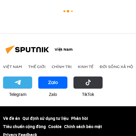
Việt Nam
VIỆT NAM
THẾ GIỚI
CHÍNH TRỊ
KINH TẾ
ĐỜI SỐNG XÃ HỘI
Telegram
Zalo
ТikТоk
Về đề án
Qui định sử dụng tư liệu
Phản hồi
Tiêu chuẩn cộng đồng
Cookie
Chính sách bảo mật
Privacy Feedback