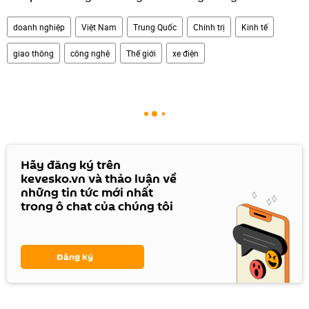
doanh nghiệp
Việt Nam
Trung Quốc
Chính trị
Kinh tế
giao thông
công nghệ
Thế giới
xe điện
Hãy đăng ký trên
kevesko.vn và thảo luận về
những tin tức mới nhất
trong ô chat của chúng tôi
Đăng ký