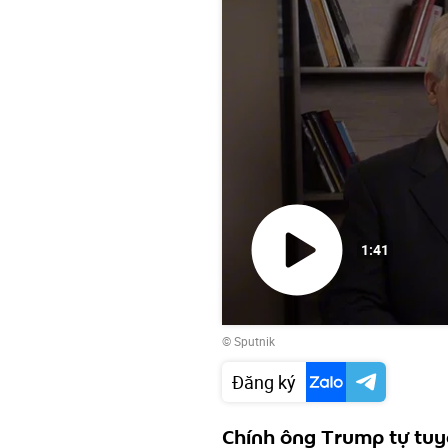
1:41
Phát
© Sputnik
video
Đăng ký
Chính ông Trump tự tuyê