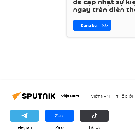
để cập nhật sự ki
ngay trên điện th
Đăng ký
Việt Nam
VIỆT NAM
THẾ GIỚI
Telegram
Zalo
ТikТоk