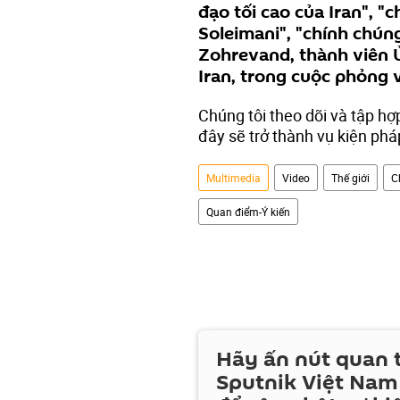
đạo tối cao của Iran", "
Soleimani", "chính chúng
Zohrevand, thành viên 
Iran, trong cuộc phỏng 
Chúng tôi theo dõi và tập hợ
đây sẽ trở thành vụ kiện phá
Multimedia
Video
Thế giới
C
Quan điểm-Ý kiến
Hãy ấn nút quan
Sputnik Việt Nam