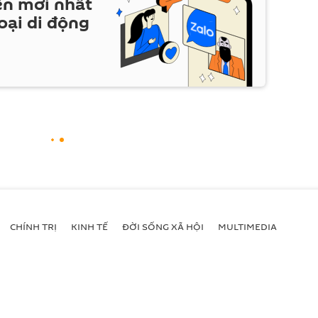
ện mới nhất
oại di động
CHÍNH TRỊ
KINH TẾ
ĐỜI SỐNG XÃ HỘI
MULTIMEDIA