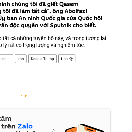
chính chúng tôi đã giết Qasem
 tôi đã làm tất cả", ông Abolfazl
Ủy ban An ninh Quốc gia của Quốc hội
vấn độc quyền với Sputnik cho biết.
p tất cả những tuyên bố này, và trong tương lai
p lý rất có trọng lượng và nghiêm túc.
hính trị
Iran
Donald Trump
Hoa Kỳ
 tâm
 trên
Zalo