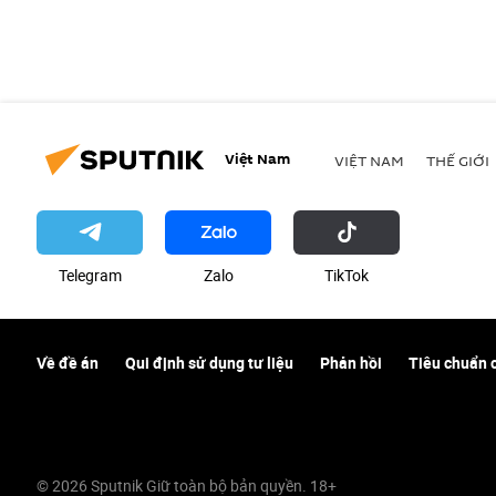
Việt Nam
VIỆT NAM
THẾ GIỚI
Telegram
Zalo
ТikТоk
Về đề án
Qui định sử dụng tư liệu
Phản hồi
Tiêu chuẩn 
© 2026 Sputnik Giữ toàn bộ bản quyền. 18+