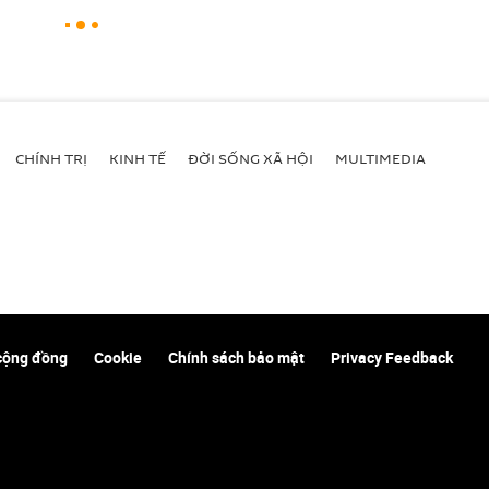
CHÍNH TRỊ
KINH TẾ
ĐỜI SỐNG XÃ HỘI
MULTIMEDIA
cộng đồng
Cookie
Chính sách bảo mật
Privacy Feedback