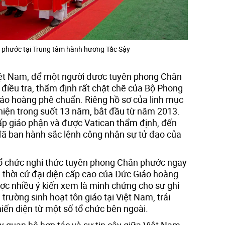
 phước tại Trung tâm hành hương Tắc Sậy
ệt Nam, để một người được tuyên phong Chân
h điều tra, thẩm định rất chặt chẽ của Bộ Phong
áo hoàng phê chuẩn. Riêng hồ sơ của linh mục
iện trong suốt 13 năm, bắt đầu từ năm 2013.
cấp giáo phận và được Vatican thẩm định, đến
ã ban hành sắc lệnh công nhận sự tử đạo của
tổ chức nghi thức tuyên phong Chân phước ngay
 thời cử đại diện cấp cao của Đức Giáo hoàng
ược nhiều ý kiến xem là minh chứng cho sự ghi
trường sinh hoạt tôn giáo tại Việt Nam, trái
iến diện từ một số tổ chức bên ngoài.
y quan hệ hợp tác và sự tin cậy giữa Việt Nam