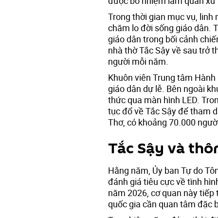
được bổ nhiệm làm quản xứ 
Trong thời gian mục vụ, linh
chăm lo đời sống giáo dân. T
giáo dân trong bối cảnh chiến
nhà thờ Tắc Sậy về sau trở
người mỗi năm.
Khuôn viên Trung tâm Hành h
giáo dân dự lễ. Bên ngoài khu
thức qua màn hình LED. Trong
tục đổ về Tắc Sậy để tham d
Thơ, có khoảng 70.000 người 
Tắc Sậy và thôn
Hằng năm, Ủy ban Tự do Tôn
đánh giá tiêu cực về tình hìn
năm 2026, cơ quan này tiếp 
quốc gia cần quan tâm đặc b