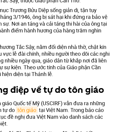
Tắc Sậy, thuộc Giáo phận Cần Thơ.
 mục Trương Bửu Diệp sống giản dị, tận tụy
háng 3/1946, ông bị sát hại khi đứng ra bảo vệ
 sự. Nơi an táng và cải táng thi hài của ông tại
 thành điểm hành hương của hàng trăm nghìn
ương Tắc Sậy, nằm đối diện nhà thờ, chật kín
 vực lễ đài chính, nhiều người theo dõi các nghi
 nhiều ngày qua, giáo dân từ khắp nơi đã liên
ự sự kiện. Theo ước tính của Giáo phận Cần
hiện diện tại Thánh lễ.
g điệp về tự do tôn giáo
 giáo Quốc tế Mỹ (USCIRF) vẫn đưa ra những
h tự do
tôn giáo
tại Việt Nam. Trong báo cáo
tục đề nghị đưa Việt Nam vào danh sách các
iệt.