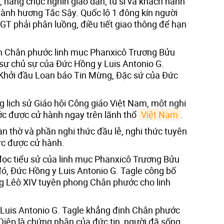
 hàng chục nghìn giáo dân, tu sĩ và khách hành
ành hương Tắc Sậy. Quốc lộ 1 đông kín người
GT phải phân luồng, điều tiết giao thông để hạn
n Chân phước linh mục Phanxicô Trương Bửu
 sự chủ sự của Đức Hồng y Luis Antonio G.
 Khởi đầu Loan báo Tin Mừng, Đặc sứ của Đức
ng lịch sử Giáo hội Công giáo Việt Nam, một nghi
c được cử hành ngay trên lãnh thổ
Việt Nam
.
n thờ và phần nghi thức đầu lễ, nghi thức tuyên
c được cử hành.
ọc tiểu sử của linh mục Phanxicô Trương Bửu
đó, Đức Hồng y Luis Antonio G. Tagle công bố
g Lêô XIV tuyên phong Chân phước cho linh
 Luis Antonio G. Tagle khẳng định Chân phước
iệp là chứng nhân của đức tin, người đã sống