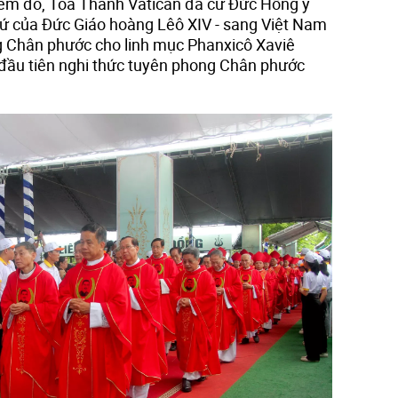
iểm đó, Tòa Thánh Vatican đã cử Đức Hồng y
 sứ của Đức Giáo hoàng Lêô XIV - sang Việt Nam
g Chân phước cho linh mục Phanxicô Xaviê
 đầu tiên nghi thức tuyên phong Chân phước