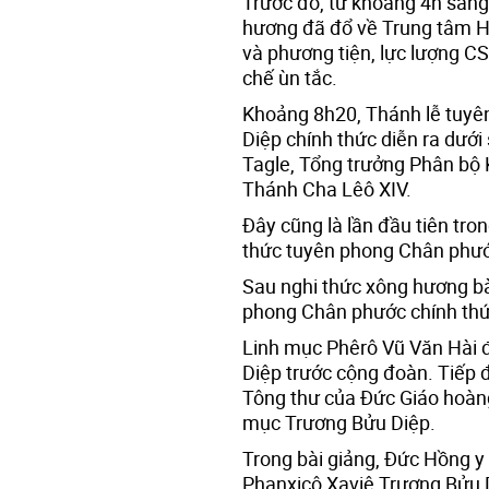
Trước đó, từ khoảng 4h sáng,
hương đã đổ về Trung tâm H
và phương tiện, lực lượng CS
chế ùn tắc.
Khoảng 8h20, Thánh lễ tuyê
Diệp chính thức diễn ra dưới
Tagle, Tổng trưởng Phân bộ
Thánh Cha Lêô XIV.
Đây cũng là lần đầu tiên tro
thức tuyên phong Chân phướ
Sau nghi thức xông hương bà
phong Chân phước chính thứ
Linh mục Phêrô Vũ Văn Hài đ
Diệp trước cộng đoàn. Tiếp 
Tông thư của Đức Giáo hoàn
mục Trương Bửu Diệp.
Trong bài giảng, Đức Hồng y
Phanxicô Xaviê Trương Bửu D