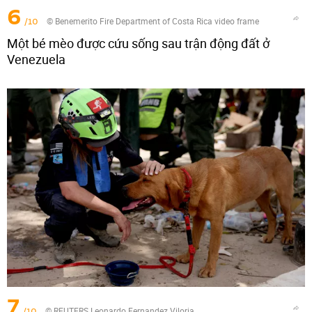
6
/10
© Benemerito Fire Department of Costa Rica video frame
Một bé mèo được cứu sống sau trận động đất ở
Venezuela
7
/10
© REUTERS Leonardo Fernandez Viloria