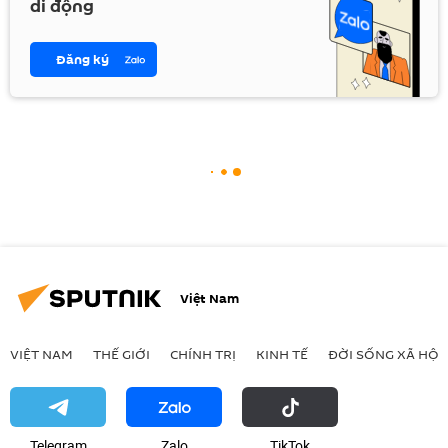
di động
Đăng ký
Việt Nam
VIỆT NAM
THẾ GIỚI
CHÍNH TRỊ
KINH TẾ
ĐỜI SỐNG XÃ HỘI
Telegram
Zalo
ТikТоk