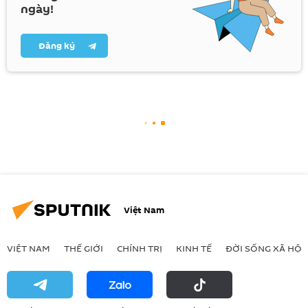
ngày!
Đăng ký
Việt Nam
VIỆT NAM
THẾ GIỚI
CHÍNH TRỊ
KINH TẾ
ĐỜI SỐNG XÃ HỘI