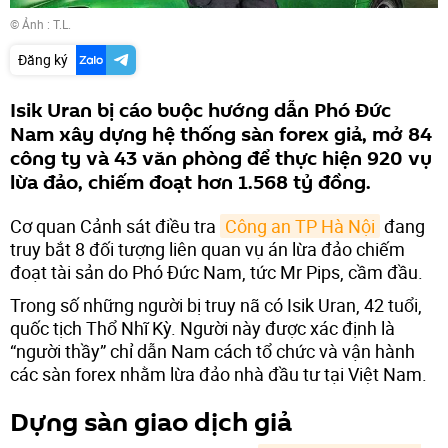
© Ảnh : T.L.
Đăng ký
Isik Uran bị cáo buộc hướng dẫn Phó Đức
Nam xây dựng hệ thống sàn forex giả, mở 84
công ty và 43 văn phòng để thực hiện 920 vụ
lừa đảo, chiếm đoạt hơn 1.568 tỷ đồng.
Cơ quan Cảnh sát điều tra
Công an TP Hà Nội
đang
truy bắt 8 đối tượng liên quan vụ án lừa đảo chiếm
đoạt tài sản do Phó Đức Nam, tức Mr Pips, cầm đầu.
Trong số những người bị truy nã có Isik Uran, 42 tuổi,
quốc tịch Thổ Nhĩ Kỳ. Người này được xác định là
“người thầy” chỉ dẫn Nam cách tổ chức và vận hành
các sàn forex nhằm lừa đảo nhà đầu tư tại Việt Nam.
Dựng sàn giao dịch giả