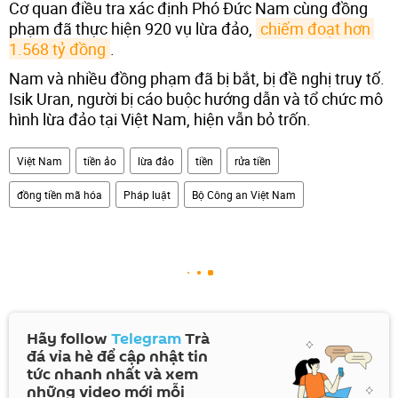
Cơ quan điều tra xác định Phó Đức Nam cùng đồng
phạm đã thực hiện 920 vụ lừa đảo,
chiếm đoạt hơn 
1.568 tỷ đồng
.
Nam và nhiều đồng phạm đã bị bắt, bị đề nghị truy tố.
Isik Uran, người bị cáo buộc hướng dẫn và tổ chức mô
hình lừa đảo tại Việt Nam, hiện vẫn bỏ trốn.
Việt Nam
tiền ảo
lừa đảo
tiền
rửa tiền
đồng tiền mã hóa
Pháp luật
Bộ Công an Việt Nam
Hãy follow
Telegram
Trà
đá vỉa hè để cập nhật tin
tức nhanh nhất và xem
những video mới mỗi