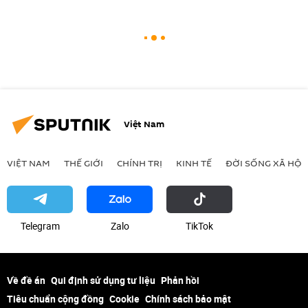
Việt Nam
VIỆT NAM
THẾ GIỚI
CHÍNH TRỊ
KINH TẾ
ĐỜI SỐNG XÃ HỘI
Telegram
Zalo
ТikТоk
Về đề án
Qui định sử dụng tư liệu
Phản hồi
Tiêu chuẩn cộng đồng
Cookie
Chính sách bảo mật