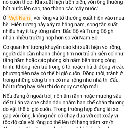
nó cuốn theo. Khi xuất hiện trên biển, vòi rồng thường
hút nước lên cao, tạo thành các "cây nước".
Ở
Việt Nam
, vòi rồng và tố thường xuất hiện vào mùa
hè. Hiện tượng này xảy ra hằng năm, song tần suất
nhiều hay ít tùy từng năm. Bắc Bộ và Trung Bộ ghi
nhận nhiều trường hợp hơn so với Nam Bộ.
Cơ quan khí tượng khuyến cáo khi xuất hiện vòi rồng,
người dân cần nhanh chóng tìm nơi trú ẩn kiên cố như
tầng hầm hoặc các phòng kín nằm bên trong công
trình. Không nên trú trong ô tô hoặc nhà di động vì các
phương tiện này có thể bị gió cuốn. Đồng thời, tránh ở
trong những công trình có mái rộng như nhà thi đấu,
hội trường hay siêu thị do nguy cơ sập mái.
Nếu đang ở ngoài trời, nên tìm rãnh hoặc mương sâu
để trú ẩn và che chắn đầu nhằm hạn chế chấn thương
do vật thể bị gió cuốn. Trong trường hợp đang lái xe
gặp vòi rồng, không nên cố chạy đua với cột xoáy vì
tốc độ của vòi rồng có thể lên tới hàng trăm km/h.