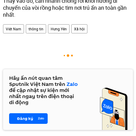
Thay vào đó, cần nhanh chóng rời khỏi hướng di
chuyển của vòi rồng hoặc tìm nơi trú ẩn an toàn gần
nhất.
Việt Nam
thông tin
Hưng Yên
Xã hội
Hãy ấn nút quan tâm
Sputnik Việt Nam trên
Zalo
để cập nhật sự kiện mới
nhất ngay trên điện thoại
di động
Đăng ký