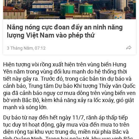
Nắng nóng cực đoan đẩy an ninh năng
lượng Việt Nam vào phép thử
3 Tháng Năm, 07:12
Hiện tượng vòi rồng xuất hiện trên vùng biển Hưng
Yên nằm trong vùng đối lưu mạnh do hệ thống thời
tiết này gây ra. Trước đó, trong các bản tin dự báo và
cảnh báo, Trung tâm Dự báo Khí tượng Thủy văn Quốc
gia đã cảnh báo nguy cơ mưa dông trên vùng biển ven
bờ vịnh Bắc Bộ, kèm khả năng xảy ra lốc xoáy, gió giật
mạnh và sóng lớn.
Dự báo từ nay đến hết ngày 11/7, rãnh áp thấp tiếp
tục duy trì hoạt động, gây mưa vừa đến mưa to trên
diện rộng tại khu vực trung du, miền núi phía Bắc và
tỉnh Quảng Ninh. Trong hai ngày tới, khu vực vịnh Bắc