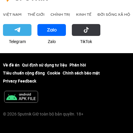
VIỆT NAM
THẾ GIỚI
CHÍNH TRỊ
KINH TẾ
ĐỜI SỐNG XÃ HỘI
Telegram
Zalo
ТikТоk
Về đề án
Qui định sử dụng tư liệu
Phản hồi
Tiêu chuẩn cộng đồng
Cookie
Chính sách bảo mật
Privacy Feedback
© 2026 Sputnik Giữ toàn bộ bản quyền. 18+