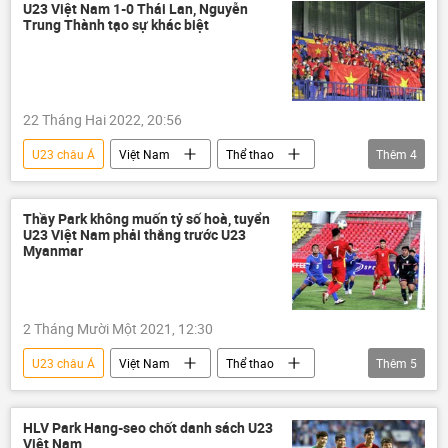
VFF
U23 Việt Nam 1-0 Thái Lan, Nguyễn
Trung Thành tạo sự khác biệt
22 Tháng Hai 2022, 20:56
U23 châu Á
Việt Nam
Thể thao
Thêm
4
U23 Việt Nam
bóng đá
VFF
Thái Lan
Thầy Park không muốn tỷ số hoà, tuyển
U23 Việt Nam phải thắng trước U23
Myanmar
2 Tháng Mười Một 2021, 12:30
U23 châu Á
Việt Nam
Thể thao
Thêm
5
bóng đá
Myanmar
U23 Việt Nam
Tuyển bóng đá Việt Nam
HLV Park Hang-seo chốt danh sách U23
Việt Nam