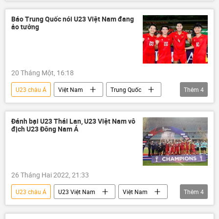
Thể thao
Châu Á
AFC
Phạm Minh Chính
bóng đá
Báo Trung Quốc nói U23 Việt Nam đang
ảo tưởng
U23 Việt Nam
20 Tháng Một, 16:18
U23 châu Á
Việt Nam
Trung Quốc
Thêm
4
Thể thao
bóng đá
U23 Việt Nam
AFC
Đánh bại U23 Thái Lan, U23 Việt Nam vô
địch U23 Đông Nam Á
26 Tháng Hai 2022, 21:33
U23 châu Á
U23 Việt Nam
Việt Nam
Thêm
4
bóng đá
Thể thao
Thái Lan