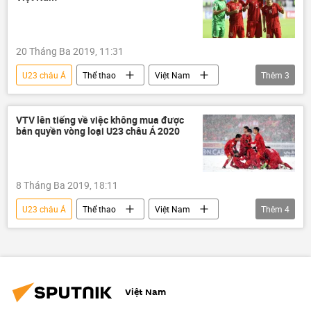
Đội tuyển bóng đá quốc gia Việt Nam
20 Tháng Ba 2019, 11:31
U23 châu Á
Thể thao
Việt Nam
Thêm
3
Xã hội
Park Hang-seo
U23 Việt Nam
VTV lên tiếng về việc không mua được
bản quyền vòng loại U23 châu Á 2020
8 Tháng Ba 2019, 18:11
U23 châu Á
Thể thao
Việt Nam
Thêm
4
Xã hội
VTV
VOV
bản quyền
Việt Nam