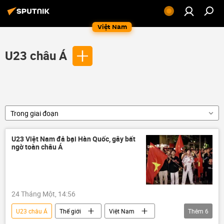
Việt Nam
U23 châu Á
Trong giai đoạn
U23 Việt Nam đả bại Hàn Quốc, gây bất
ngờ toàn châu Á
24 Tháng Một, 14:56
U23 châu Á
Thế giới
Việt Nam
Thêm
6