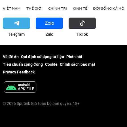
VIỆT NAM
THẾ GIỚI
CHÍNH TRỊ
KINH TẾ
ĐỜI SỐNG XÃ HỘI
Telegram
Zalo
ТikТоk
Về đề án
Qui định sử dụng tư liệu
Phản hồi
Tiêu chuẩn cộng đồng
Cookie
Chính sách bảo mật
Privacy Feedback
© 2026 Sputnik Giữ toàn bộ bản quyền. 18+