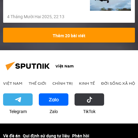
4 Tháng Mười Hai 2025, 22:13
Thêm 20 bài viết
Việt Nam
VIỆT NAM
THẾ GIỚI
CHÍNH TRỊ
KINH TẾ
ĐỜI SỐNG XÃ HỘI
Telegram
Zalo
ТikТоk
Về đề án
Qui định sử dụng tư liệu
Phản hồi