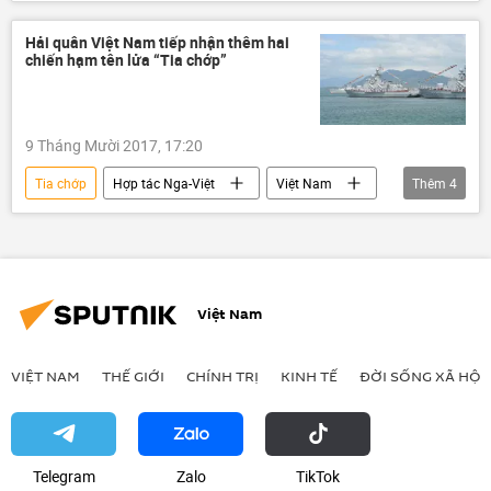
phản ứng
Thế giới
Xã hội
Hải quân Việt Nam tiếp nhận thêm hai
chiến hạm tên lửa “Tia chớp”
9 Tháng Mười 2017, 17:20
Tia chớp
Hợp tác Nga-Việt
Việt Nam
Thêm
4
Xã hội
Hải quân Việt Nam
Molniya
chiến hạm
Việt Nam
VIỆT NAM
THẾ GIỚI
CHÍNH TRỊ
KINH TẾ
ĐỜI SỐNG XÃ HỘI
Telegram
Zalo
ТikТоk