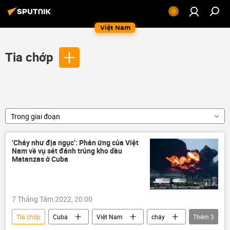
Việt Nam
Tia chớp
Trong giai đoạn
‘Cháy như địa ngục’: Phản ứng của Việt
Nam về vụ sét đánh trúng kho dầu
Matanzas ở Cuba
7 Tháng Tám 2022, 20:00
Tia chớp
Cuba
Việt Nam
cháy
Thêm
3