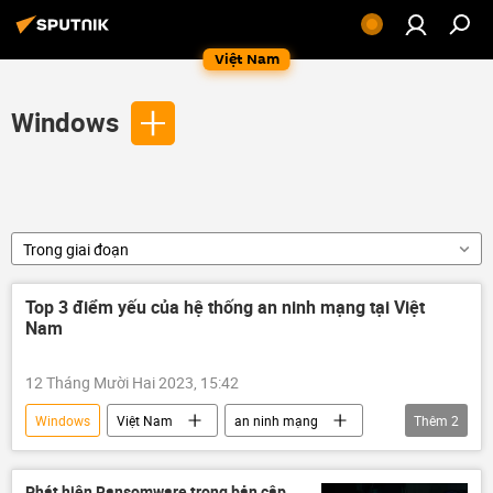
Việt Nam
Windows
Trong giai đoạn
Top 3 điểm yếu của hệ thống an ninh mạng tại Việt
Nam
12 Tháng Mười Hai 2023, 15:42
Windows
Việt Nam
an ninh mạng
Thêm
2
Microsoft
Bộ Công an Việt Nam
Phát hiện Ransomware trong bản cập