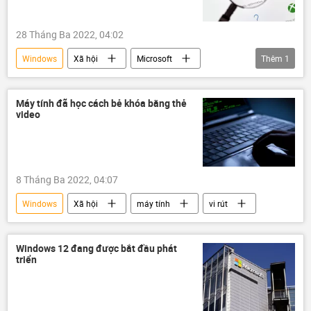
28 Tháng Ba 2022, 04:02
Windows
Xã hội
Microsoft
Thêm
1
virus
hacker
Máy tính đã học cách bẻ khóa bằng thẻ
video
8 Tháng Ba 2022, 04:07
Windows
Xã hội
máy tính
vi rút
Windows 12 đang được bắt đầu phát
triển