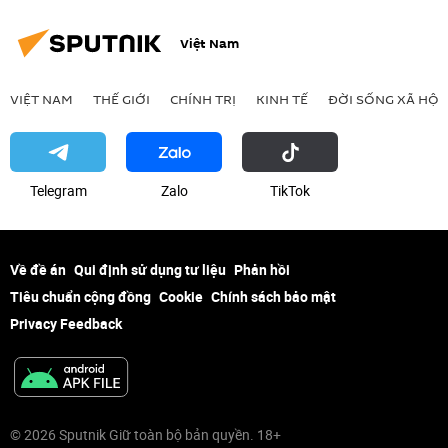
Việt Nam
VIỆT NAM
THẾ GIỚI
CHÍNH TRỊ
KINH TẾ
ĐỜI SỐNG XÃ HỘI
Telegram
Zalo
ТikТоk
Về đề án
Qui định sử dụng tư liệu
Phản hồi
Tiêu chuẩn cộng đồng
Cookie
Chính sách bảo mật
Privacy Feedback
© 2026 Sputnik Giữ toàn bộ bản quyền. 18+