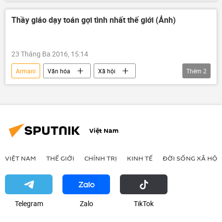
thời trang
Gucci
Prada
Dior
Chanel
Louis Vuitton
Thầy giáo dạy toán gợi tình nhất thế giới (Ảnh)
23 Tháng Ba 2016, 15:14
Armani
Văn hóa
Xã hội
Thêm
2
Người mẫu
Internet
Việt Nam
VIỆT NAM
THẾ GIỚI
CHÍNH TRỊ
KINH TẾ
ĐỜI SỐNG XÃ HỘI
Telegram
Zalo
ТikТоk