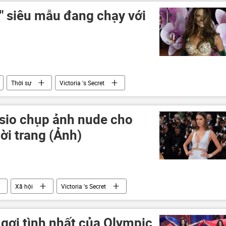
" siêu mẫu đang chạy với
Thời sự
Victoria 's Secret
sio chụp ảnh nude cho
hời trang (Ảnh)
Xã hội
Victoria 's Secret
gợi tình nhất của Olympic