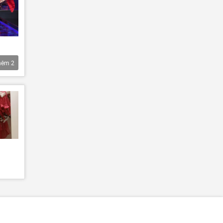
hêm
2