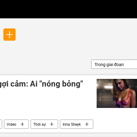
Trong giai đoạn
ợi cảm: Ai "nóng bỏng"
Video
Thời sự
Irina Sheyk