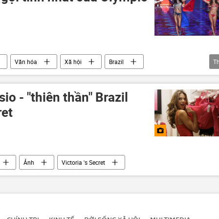
Văn hóa
Xã hội
Brazil
T
et
Thế vận hội Olympic 2016
o - "thiên thần" Brazil
ret
Ảnh
Victoria 's Secret