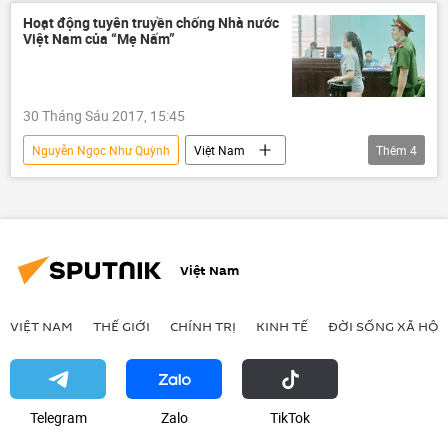
Bộ Ngoại giao Việt Nam
Hoạt động tuyên truyền chống Nhà nước
Việt Nam của “Mẹ Nấm”
chống phá nhà nước
30 Tháng Sáu 2017, 15:45
Nguyễn Ngọc Như Quỳnh
Việt Nam
Thêm
4
Xã hội
Bộ Công an Việt Nam
tuyên truyền
chống phá nhà nước
Việt Nam
VIỆT NAM
THẾ GIỚI
CHÍNH TRỊ
KINH TẾ
ĐỜI SỐNG XÃ HỘI
Telegram
Zalo
ТikТоk