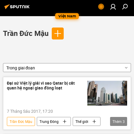
Việt Nam
Trần Đức Mậu
Trong giai đoạn
Đại sứ Việt lý giải vì sao Qatar bị cắt
quan hệ ngoại giao đồng loạt
7 Tháng Sáu 2017, 17:20
Trần Đức Mậu
Trung Đông
Thế giới
Thêm
3
Quan điểm-Ý kiến
Qatar