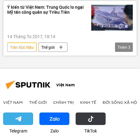
Xì căng đan ngoại giao xung quanh Qatar
Ý kiến từ Việt Nam: Trung Quốc lo ngại
Mỹ tấn công quân sự Triều Tiên
14 Tháng Tư 2017, 18:14
Trần Đức Mậu
Thế giới
Thêm
3
Quan điểm-Ý kiến
Châu Á
Trung Quốc
Bắc Triều Tiên
Việt Nam
VIỆT NAM
THẾ GIỚI
CHÍNH TRỊ
KINH TẾ
ĐỜI SỐNG XÃ HỘI
Telegram
Zalo
ТikТоk