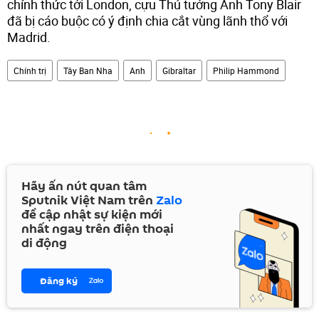
chính thức tới London, cựu Thủ tướng Anh Tony Blair
đã bị cáo buộc có ý định chia cắt vùng lãnh thổ với
Madrid.
Chính trị
Tây Ban Nha
Anh
Gibraltar
Philip Hammond
Hãy ấn nút quan tâm
Sputnik Việt Nam trên
Zalo
để cập nhật sự kiện mới
nhất ngay trên điện thoại
di động
Đăng ký