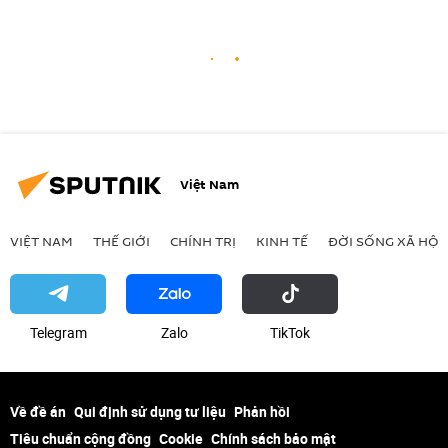
Việt Nam
VIỆT NAM
THẾ GIỚI
CHÍNH TRỊ
KINH TẾ
ĐỜI SỐNG XÃ HỘI
Telegram
Zalo
ТikТоk
Về đề án
Qui định sử dụng tư liệu
Phản hồi
Tiêu chuẩn cộng đồng
Cookie
Chính sách bảo mật