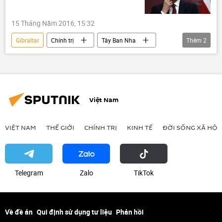
15 Tháng Năm 2016, 15:32
Gibraltar
Chính trị
Tây Ban Nha
Thêm
2
Anh
Philip Hammond
Việt Nam
VIỆT NAM
THẾ GIỚI
CHÍNH TRỊ
KINH TẾ
ĐỜI SỐNG XÃ HỘI
Telegram
Zalo
ТikТоk
Về đề án
Qui định sử dụng tư liệu
Phản hồi