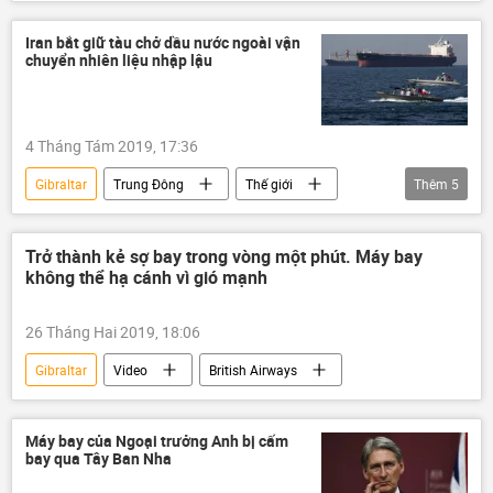
cá voi
đánh chìm tàu
Iran bắt giữ tàu chở dầu nước ngoài vận
chuyển nhiên liệu nhập lậu
4 Tháng Tám 2019, 17:36
Gibraltar
Trung Đông
Thế giới
Thêm
5
Iran
Lực lượng Vệ binh Cách mạng Hồi giáo
Vùng vịnh Ba Tư
Anh
Syria
Trở thành kẻ sợ bay trong vòng một phút. Máy bay
không thể hạ cánh vì gió mạnh
26 Tháng Hai 2019, 18:06
Gibraltar
Video
British Airways
Máy bay của Ngoại trưởng Anh bị cấm
bay qua Tây Ban Nha