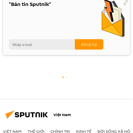
"Bản tin Sputnik"
Việt Nam
VIỆT NAM
THẾ GIỚI
CHÍNH TRỊ
KINH TẾ
ĐỜI SỐNG XÃ HỘI