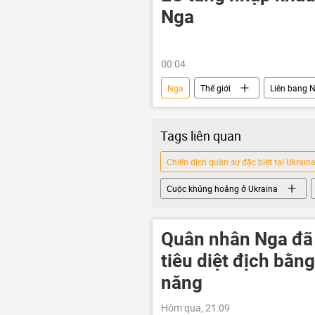
Nga
00:04
Nga
Thế giới
Liên bang 
dầu khí
EU
Tags liên quan
Chiến dịch quân sự đặc biệt tại Ukrain
Cuộc khủng hoảng ở Ukraina
Quân nhân Nga đã
tiêu diệt địch bằn
năng
Hôm qua, 21:09