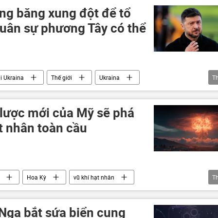
Du lịch
Bắc Triều Tiên
Indonesia
g băng xung đột để tổ
Yak-130
uân sự phương Tây có thể
ại Ukraina
Thế giới
Ukraina
T
g hoảng ở Ukraina
Liên bang Nga
chiến dịch
Vladimir Zelensky
 lược mới của Mỹ sẽ phá
t nhân toàn cầu
Hoa Kỳ
vũ khí hạt nhân
T
ia
Quan điểm-Ý kiến
Nga bắt sứa biển cung