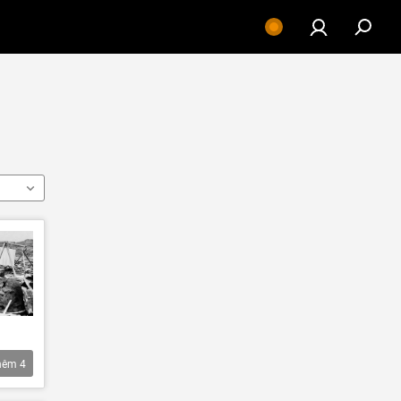
hêm
4