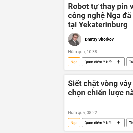
tên lửa
Robot tự thay pin 
công nghệ Nga đã
tại Yekaterinburg
Dmitry Shorkov
Hôm qua, 10:38
Nga
Quan điểm-Ý kiến
Tá
sản xuất
nhập khẩu
Siết chặt vòng vâ
chọn chiến lược n
Hôm qua, 08:22
Nga
Quan điểm-Ý kiến
Th
Ukraina
Cuộc khủng hoảng ở