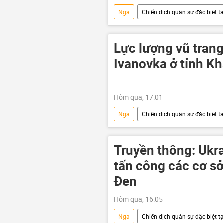
Nga
Chiến dịch quân sự đặc biệt t
Quân đội Ukraina
Cuộc khủn
chiến dịch
xung đột
Lực lượng vũ tran
Ivanovka ở tỉnh K
Hôm qua, 17:01
Nga
Chiến dịch quân sự đặc biệt t
Quân đội Ukraina
Cuộc khủn
lực lượng vũ trang
lực lượng
Truyền thông: Ukr
tấn công các cơ sở
Đen
Hôm qua, 16:05
Nga
Chiến dịch quân sự đặc biệt t