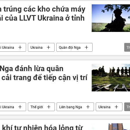
 trúng các kho chứa máy
i của LLVT Ukraina ở tỉnh
ại Ukraina
Ukraina
Quân đội Nga
T
quân đội
Quân sự
xung đột quân sự
uốc phòng Nga
 Nga đánh lừa quân
ải trang để tiếp cận vị trí
ại Ukraina
Thế giới
Liên bang Nga
Ukraina
T
g hoảng ở Ukraina
chiến dịch
xung đột
khí tự nhiên hóa lỏng từ