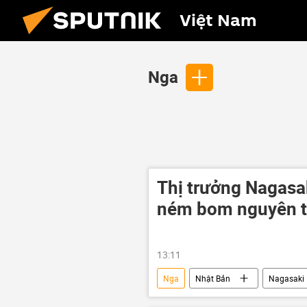
Việt Nam
Nga
Thị trưởng Nagasa
ném bom nguyên t
13:11
Nga
Nhật Bản
Nagasaki
Bộ Ngoại giao Nga
Hiroshim