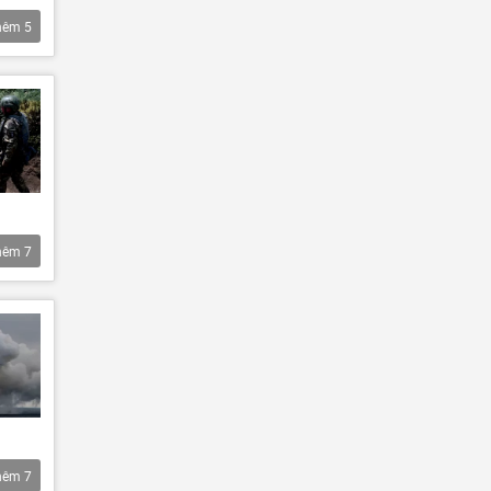
hêm
5
hêm
7
hêm
7