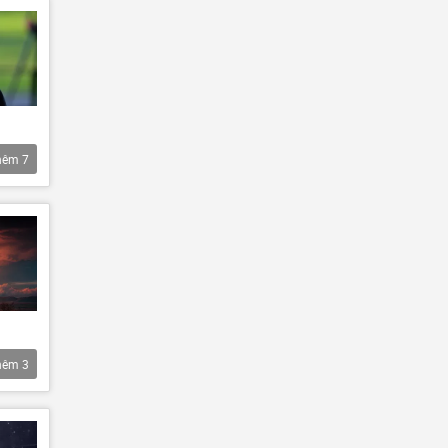
hêm
7
hêm
3