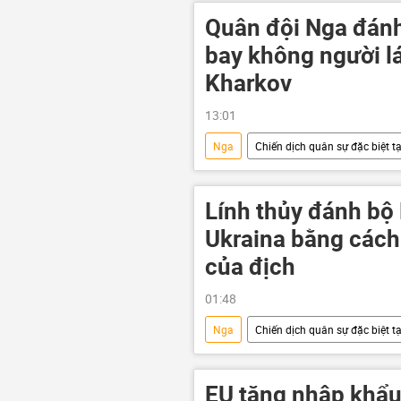
Quân đội Nga đánh
bay không người lá
Kharkov
13:01
Nga
Chiến dịch quân sự đặc biệt t
Quân đội Ukraina
Thế giới
UAV
Kharkov
Bộ Q
Lính thủy đánh bộ
Ukraina bằng cách c
của địch
01:48
Nga
Chiến dịch quân sự đặc biệt t
Quân đội Ukraina
Cuộc khủn
xung đột quân sự
EU tăng nhập khẩu 