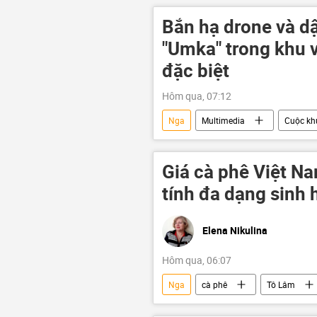
Odessa
quân đội
B
Bắn hạ drone và dậ
"Umka" trong khu 
đặc biệt
Hôm qua, 07:12
Nga
Multimedia
Cuộc kh
Ukraina
chiến binh
Giá cà phê Việt N
tính đa dạng sinh 
Elena Nikulina
Hôm qua, 06:07
Nga
cà phê
Tô Lâm
Quan điểm-Ý kiến
Việt Nam t