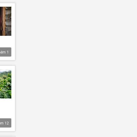
hêm
1
êm
12