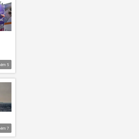
hêm
5
hêm
7