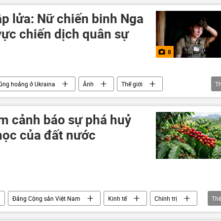
iển Đen
p lửa: Nữ chiến binh Nga
vực chiến dịch quân sự
8
ủng hoảng ở Ukraina
Ảnh
Thế giới
T
am cảnh báo sự phá huỷ
học của đất nước
Đảng Cộng sản Việt Nam
Kinh tế
Chính trị
Th
rên báo chí nước ngoài
Thế giới
Tác giả