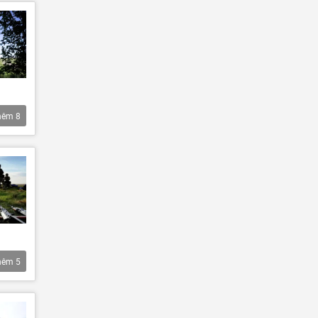
hêm
8
hêm
5