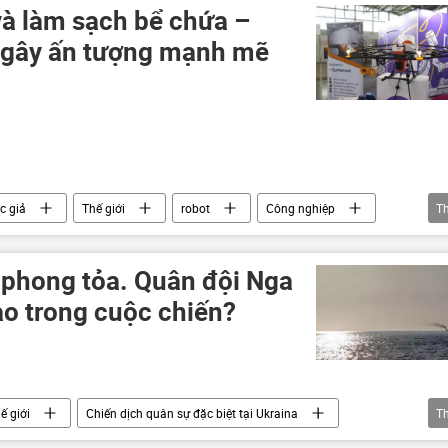
và làm sạch bể chứa –
 gây ấn tượng mạnh mẽ
c giả
Thế giới
robot
Công nghiệp
T
cuộc triển lãm
công nghệ
Yekaterinburg
y phong tỏa. Quân đội Nga
ào trong cuộc chiến?
ế giới
Chiến dịch quân sự đặc biệt tại Ukraina
T
 Ukraina
lực lượng vũ trang
Quân đội Ukraina