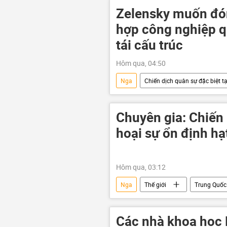
Việt Nam
Hợp tác Nga-Việt
Zelensky muốn đón
Australia
New Zealand
hợp công nghiệp q
tái cấu trúc
Hôm qua, 04:50
Nga
Chiến dịch quân sự đặc biệt t
Quân đội Ukraina
Cuộc khủn
xung đột
xung đột quân sự
Chuyên gia: Chiến
hoại sự ổn định hạ
Hôm qua, 03:12
Nga
Thế giới
Trung Quốc
quan hệ chiến lược
chuyên g
Các nhà khoa học 