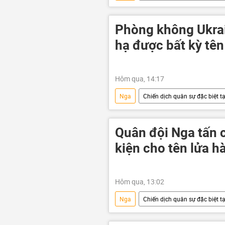
Quân đội Ukraina
Cuộc khủn
máy bay không người lái
Hoa
Phòng không Ukra
hạ được bất kỳ tên
Hôm qua, 14:17
Nga
Chiến dịch quân sự đặc biệt t
Quân đội Ukraina
Cuộc khủn
xung đột quân sự
Quân đội Nga tấn c
kiện cho tên lửa hà
Hôm qua, 13:02
Nga
Chiến dịch quân sự đặc biệt t
Quân đội Ukraina
Cuộc khủn