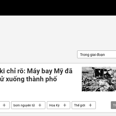
Trong giai đoạn
ki chỉ rõ: Máy bay Mỹ đã
ử xuống thành phố
bom nguyên tử
Hoa Kỳ
Thế giới
T
a
Washington
Thế chiến II