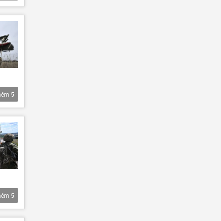
hêm
5
hêm
5