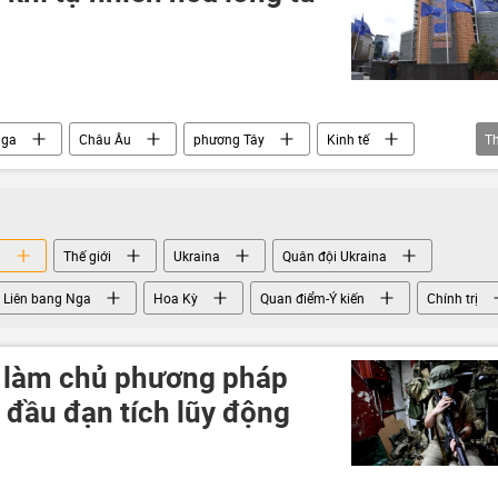
Nga
Châu Âu
phương Tây
Kinh tế
T
a
Thế giới
Ukraina
Quân đội Ukraina
Liên bang Nga
Hoa Kỳ
Quan điểm-Ý kiến
Chính trị
 làm chủ phương pháp
g đầu đạn tích lũy động