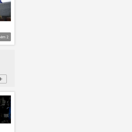
hêm
2